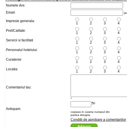
Numele dvs:
Email:
(em
Impresie generala:
1
2
3
4
Pret/Calitate:
1
2
3
4
Servicii si facilitati
1
2
3
4
Personalul hotelului:
1
2
3
4
Curatenie:
1
2
3
4
Locatia:
1
2
3
4
Comentariul tau:
*
Antispam
copiaza in caseta numarul din
partea dreapta
Conditii de aprobare a comentariilor