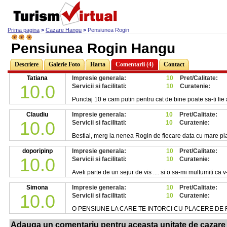
Prima pagina
>
Cazare Hangu
>
Pensiunea Rogin
Pensiunea Rogin Hangu
Descriere
Galerie Foto
Harta
Comentarii (4)
Contact
Tatiana
Impresie generala:
10
Pret/Calitate:
10.0
Servicii si facilitati:
10
Curatenie:
Punctaj 10 e cam putin pentru cat de bine poate sa-ti fie 
Claudiu
Impresie generala:
10
Pret/Calitate:
10.0
Servicii si facilitati:
10
Curatenie:
Bestial, merg la nenea Rogin de fiecare data cu mare pl
doporipinp
Impresie generala:
10
Pret/Calitate:
10.0
Servicii si facilitati:
10
Curatenie:
Aveti parte de un sejur de vis .... si o sa-mi multumiti ca 
Simona
Impresie generala:
10
Pret/Calitate:
10.0
Servicii si facilitati:
10
Curatenie:
O PENSIUNE LA CARE TE INTORCI CU PLACERE DE 
Adauga un comentariu pentru aceasta unitate de cazare