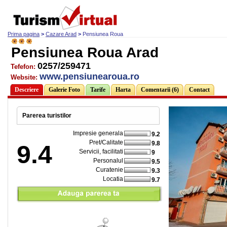
Prima pagina
>
Cazare Arad
>
Pensiunea Roua
Pensiunea Roua Arad
0257/259471
Tefefon:
www.pensiunearoua.ro
Website:
Descriere
Galerie Foto
Tarife
Harta
Comentarii (6)
Contact
Parerea turistilor
Impresie generala
9.2
Pret/Calitate
9.8
9.4
Servicii, facilitati
9
Personalul
9.5
Curatenie
9.3
Locatia
9.7