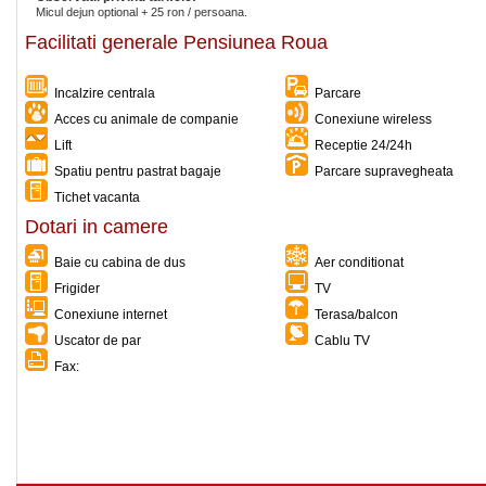
Micul dejun optional + 25 ron / persoana.
Facilitati generale Pensiunea Roua
Incalzire centrala
Parcare
Acces cu animale de companie
Conexiune wireless
Lift
Receptie 24/24h
Spatiu pentru pastrat bagaje
Parcare supravegheata
Tichet vacanta
Dotari in camere
Baie cu cabina de dus
Aer conditionat
Frigider
TV
Conexiune internet
Terasa/balcon
Uscator de par
Cablu TV
Fax: