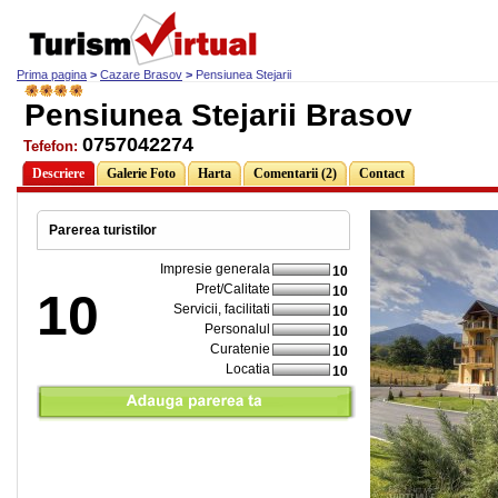
Prima pagina
>
Cazare Brasov
>
Pensiunea Stejarii
Pensiunea Stejarii Brasov
0757042274
Tefefon:
Descriere
Galerie Foto
Harta
Comentarii (2)
Contact
Parerea turistilor
Impresie generala
10
Pret/Calitate
10
10
Servicii, facilitati
10
Personalul
10
Curatenie
10
Locatia
10