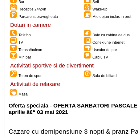
Bar
Seif
Receptie 24/24h
Wake-up
Parcare supravegheata
Mic-dejun inclus in pret
Dotari in camere
Tefefon
Baie cu cabina de dus
TV
Conexiune internet
Terasa/balcon
Uscator de par
Minibar
Cablu TV
Activitati sportive si de divertiment
Teren de sport
Sala de biliard
Activitati de relaxare
Masaj
Oferta speciala - OFERTA SARBATORI PASCALE 
aprilie â€“ 03 mai 2021
Cazare cu demipensiune 3 nopti & pranz Pas