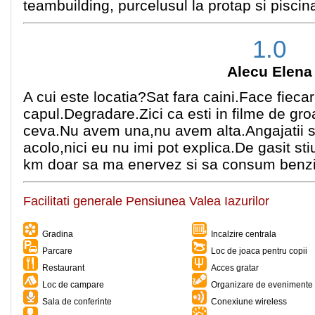
teambuilding, purcelusul la protap si piscin
1.0
Alecu Elena
A cui este locatia?Sat fara caini.Face fieca
capul.Degradare.Zici ca esti in filme de gr
ceva.Nu avem una,nu avem alta.Angajatii su
acolo,nici eu nu imi pot explica.De gasit st
km doar sa ma enervez si sa consum benz
Facilitati generale Pensiunea Valea Iazurilor
Gradina
Incalzire centrala
Parcare
Loc de joaca pentru copii
Restaurant
Acces gratar
Loc de campare
Organizare de evenimente 
Sala de conferinte
Conexiune wireless