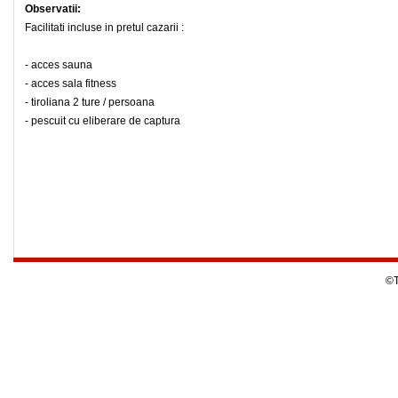
Observatii:
Facilitati incluse in pretul cazarii :
- acces sauna
- acces sala fitness
- tiroliana 2 ture / persoana
- pescuit cu eliberare de captura
©T