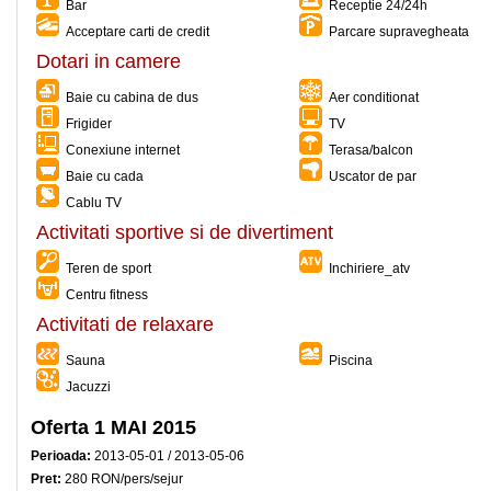
Bar
Receptie 24/24h
Acceptare carti de credit
Parcare supravegheata
Dotari in camere
Baie cu cabina de dus
Aer conditionat
Frigider
TV
Conexiune internet
Terasa/balcon
Baie cu cada
Uscator de par
Cablu TV
Activitati sportive si de divertiment
Teren de sport
Inchiriere_atv
Centru fitness
Activitati de relaxare
Sauna
Piscina
Jacuzzi
Oferta 1 MAI 2015
Perioada:
2013-05-01 / 2013-05-06
Pret:
280 RON/pers/sejur