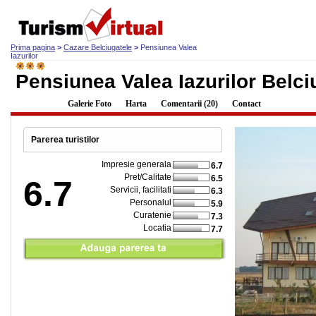
Prima pagina
>
Cazare Belciugatele
>
Pensiunea Valea
Iazurilor
Pensiunea Valea Iazurilor Belci
Descriere
Galerie Foto
Harta
Comentarii (20)
Contact
Parerea turistilor
Impresie generala
6.7
Pret/Calitate
6.5
6.7
Servicii, facilitati
6.3
Personalul
5.9
Curatenie
7.3
Locatia
7.7