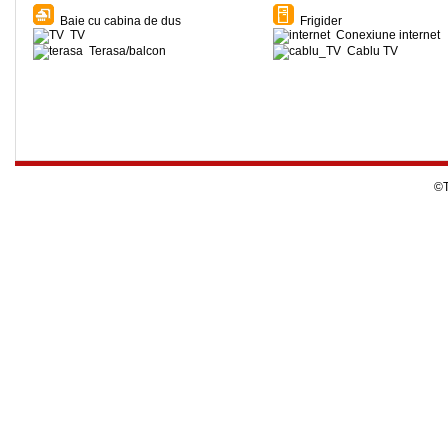
Baie cu cabina de dus
Frigider
TV
Conexiune internet
Terasa/balcon
Cablu TV
©T