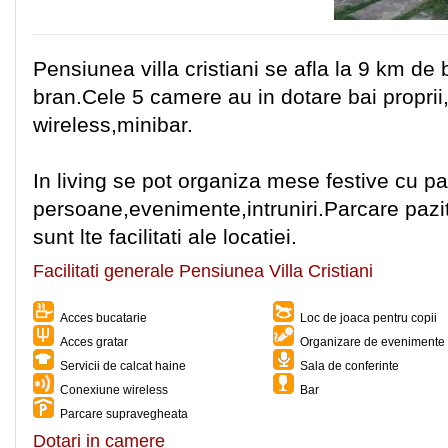
Pensiunea villa cristiani se afla la 9 km de
bran.Cele 5 camere au in dotare bai proprii,
wireless,minibar.
In living se pot organiza mese festive cu p
persoane,evenimente,intruniri.Parcare pazit
sunt lte facilitati ale locatiei.
Facilitati generale Pensiunea Villa Cristiani
Acces bucatarie
Loc de joaca pentru copii
Acces gratar
Organizare de evenimente 
Servicii de calcat haine
Sala de conferinte
Conexiune wireless
Bar
Parcare supravegheata
Dotari in camere