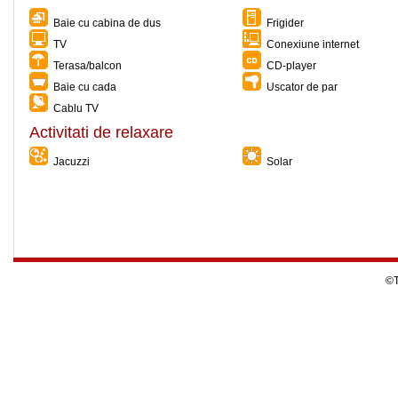
Baie cu cabina de dus
Frigider
TV
Conexiune internet
Terasa/balcon
CD-player
Baie cu cada
Uscator de par
Cablu TV
Activitati de relaxare
Jacuzzi
Solar
©T