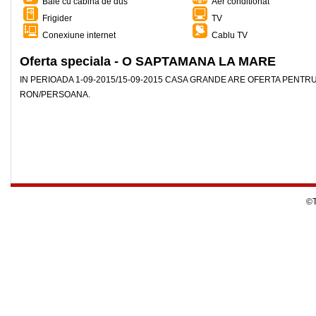
Baie cu cabina de dus
Aer conditionat
Frigider
TV
Conexiune internet
Cablu TV
Oferta speciala - O SAPTAMANA LA MARE
IN PERIOADA 1-09-2015/15-09-2015 CASA GRANDE ARE OFERTA PENTR
RON/PERSOANA.
©T