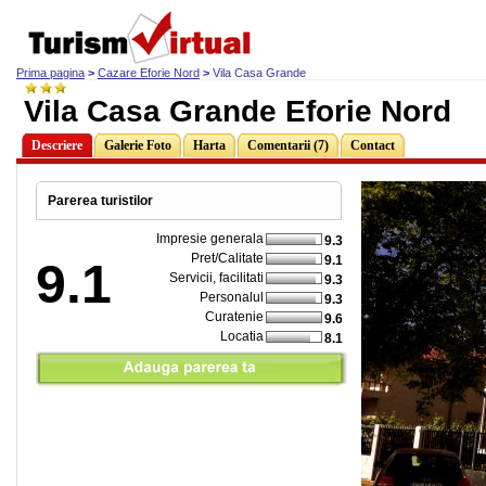
Prima pagina
>
Cazare Eforie Nord
>
Vila Casa Grande
Vila Casa Grande Eforie Nord
Descriere
Galerie Foto
Harta
Comentarii (7)
Contact
Parerea turistilor
Impresie generala
9.3
Pret/Calitate
9.1
9.1
Servicii, facilitati
9.3
Personalul
9.3
Curatenie
9.6
Locatia
8.1