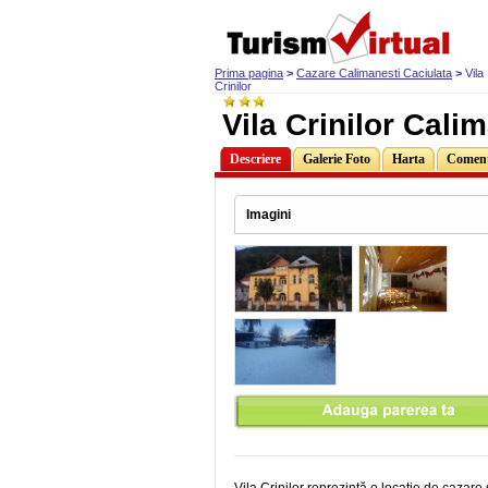
Prima pagina
>
Cazare Calimanesti Caciulata
>
Vila
Crinilor
Vila Crinilor Cali
Descriere
Galerie Foto
Harta
Comenta
Imagini