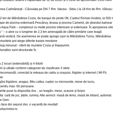
 și relaxare, având o capacitate de 32 de locuri și o curte de aproximativ 1500 metri
tațiunea Calimănești - Căciulata pe DN 7 Rm. Valcea - Sibiu ( la 18 Km de Rm. Vâlcea 
 la 2 km de Mănăstirea Cozia, de barajul de peste Olt, Castrul Roman Arutela, la 500 
ape de piscina exterioară Pescăruș, terasa și piscina Camelot, de ștrandul balnear
 Aqua Park – complexul cu multe piscine interioare și exterioare. În apropierea vile
ă “ – o alee cu o lungime de 2,3 km amenajată de către primărie care leagă
tană vestică. De asemenea se poate ajunge ușor la Mănăstirea Turnu, Mănăstirea
c muntele pot alege diferite trasee montane.
isaj minunat - oferit de muntele Cozia și împejurimi.
riștilor sunt structurate în:
locuri (extensibilă) și 4 fotolii
 și utilate conform categoriei de clasificare 3 stele.
lecomandă, conectat la reteaua de cablu a orașului, frigider și internet ( WI-FI).
at.
 găsi frigidere, aragaz, filtru cafea, cuptor cu microunde, mese de lucru.
 pentru max. 60 persoane.
ferite puse la dispozitia dvs. , un leagăn, mese, scaune și foișor.
ita: carți de joc, table, rummy. Alte servicii: masă de tenis, masă de biliard, automat
ire Gsm.
a face din sejurul dvs. o vacantă de neuitat!
ilacrinilor.ro