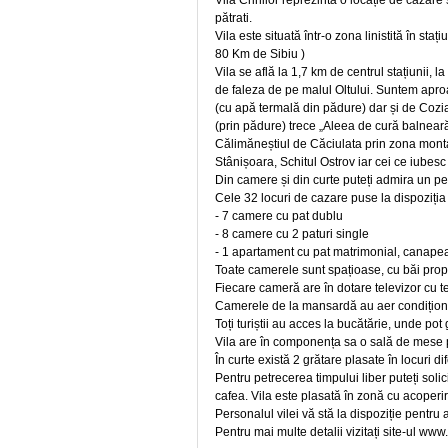
Vila Crinilor reprezintă o locație de cazare
pătrati.
Vila este situată într-o zona linistită în s
80 Km de Sibiu )
Vila se află la 1,7 km de centrul stațiunii,
de faleza de pe malul Oltului. Suntem apro
(cu apă termală din pădure) dar și de Cozia
(prin pădure) trece „Aleea de cură balnear
Călimăneștiul de Căciulata prin zona mon
Stânișoara, Schitul Ostrov iar cei ce iubes
Din camere și din curte puteți admira un pe
Cele 32 locuri de cazare puse la dispoziția tu
- 7 camere cu pat dublu
- 8 camere cu 2 paturi single
- 1 apartament cu pat matrimonial, canapea 2 
Toate camerele sunt spațioase, cu băi proprii
Fiecare cameră are în dotare televizor cu te
Camerele de la mansardă au aer condițion
Toți turiștii au acces la bucătărie, unde pot
Vila are în componența sa o sală de mese
În curte există 2 grătare plasate în locuri di
Pentru petrecerea timpului liber puteți solic
cafea. Vila este plasată în zonă cu acoper
Personalul vilei vă stă la dispoziție pentru 
Pentru mai multe detalii vizitați site-ul www.v