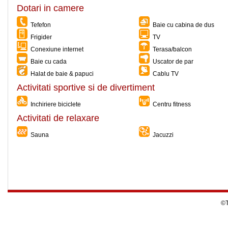
Dotari in camere
Tefefon
Baie cu cabina de dus
Frigider
TV
Conexiune internet
Terasa/balcon
Baie cu cada
Uscator de par
Halat de baie & papuci
Cablu TV
Activitati sportive si de divertiment
Inchiriere biciclete
Centru fitness
Activitati de relaxare
Sauna
Jacuzzi
©T