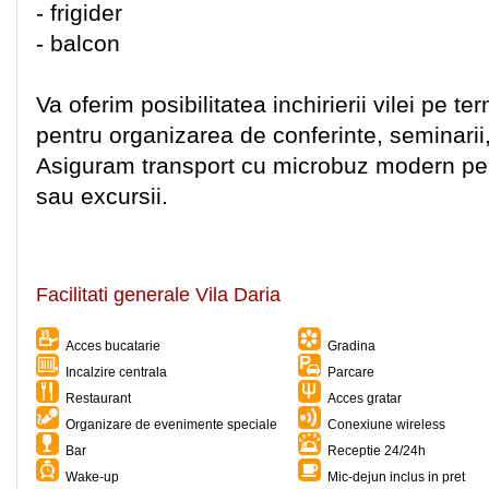
- frigider
- balcon
Va oferim posibilitatea inchirierii vilei pe te
pentru organizarea de conferinte, seminarii, 
Asiguram transport cu microbuz modern pent
sau excursii.
Facilitati generale Vila Daria
Acces bucatarie
Gradina
Incalzire centrala
Parcare
Restaurant
Acces gratar
Organizare de evenimente speciale
Conexiune wireless
Bar
Receptie 24/24h
Wake-up
Mic-dejun inclus in pret