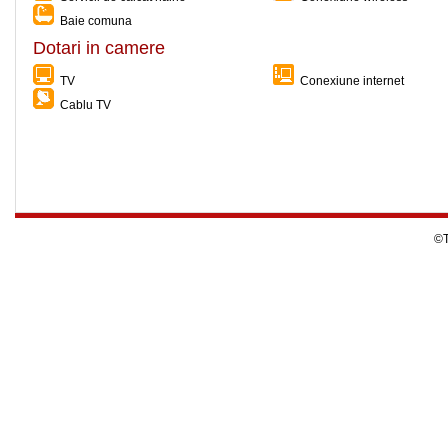
Baie comuna
Dotari in camere
TV
Conexiune internet
Cablu TV
©T