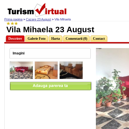
Prima pagina
>
Cazare 23 August
>
Vila Mihaela
Vila Mihaela 23 August
Descriere
Galerie Foto
Harta
Comentarii (0)
Contact
Imagini