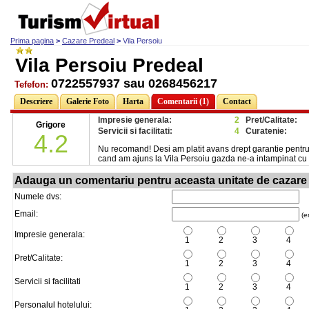
Prima pagina
>
Cazare Predeal
>
Vila Persoiu
Vila Persoiu Predeal
0722557937 sau 0268456217
Tefefon:
Descriere
Galerie Foto
Harta
Comentarii (1)
Contact
Impresie generala:
2
Pret/Calitate:
Grigore
Servicii si facilitati:
4
Curatenie:
4.2
Nu recomand! Desi am platit avans drept garantie pentru 
cand am ajuns la Vila Persoiu gazda ne-a intampinat cu
Adauga un comentariu pentru aceasta unitate de cazare
Numele dvs:
Email:
(em
Impresie generala:
1
2
3
4
Pret/Calitate:
1
2
3
4
Servicii si facilitati
1
2
3
4
Personalul hotelului: