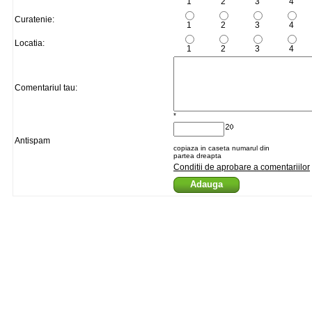
1
2
3
4
Curatenie:
1
2
3
4
Locatia:
1
2
3
4
Comentariul tau:
*
Antispam
copiaza in caseta numarul din
partea dreapta
Conditii de aprobare a comentariilor