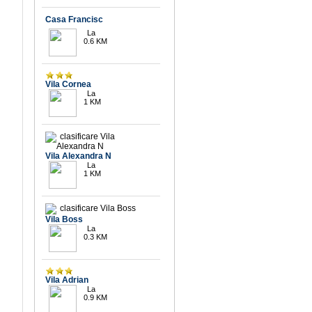
Casa Francisc
9.9
La
0.6 KM
9.9
Vila Cornea
La
1 KM
9.9
Vila Alexandra N
La
1 KM
Vila Boss
La
0.3 KM
9.5
Vila Adrian
La
0.9 KM