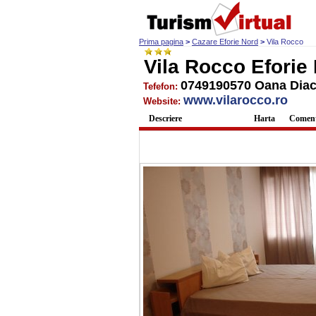
Prima pagina
>
Cazare Eforie Nord
>
Vila Rocco
Vila Rocco Eforie
0749190570 Oana Dia
Tefefon:
www.vilarocco.ro
Website:
Descriere
Galerie Foto
Harta
Comenta