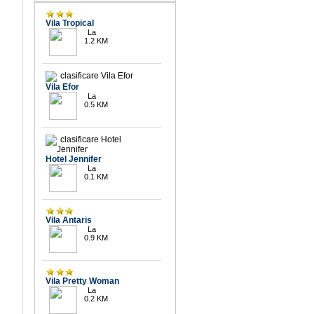
9.3
Vila Tropical
La
1.2 KM
9.5
Vila Efor
La
0.5 KM
10
Hotel Jennifer
La
0.1 KM
9.7
Vila Antaris
La
0.9 KM
9.9
Vila Pretty Woman
La
0.2 KM