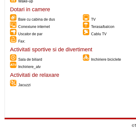
Wake-up
Dotari in camere
Baie cu cabina de dus
TV
Conexiune internet
Terasa/balcon
Uscator de par
Cablu TV
Fax:
Activitati sportive si de divertiment
Sala de biliard
Inchiriere biciclete
Inchiriere_atv
Activitati de relaxare
Jacuzzi
©T