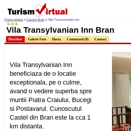
Prima pagina
>
Cazare Bran
>
Vila Transylvanian Inn
Vila Transylvanian Inn Bran
Descriere
Galerie Foto
Harta
Comentarii (0)
Contact
Vila Transylvanian Inn
beneficiaza de o locatie
exceptionala, pe o culme,
avand o vedere superba spre
muntii Piatra Craiului, Bucegi
si Postavarul. Cunoscutul
Castel din Bran este la cca 1
km distanta.