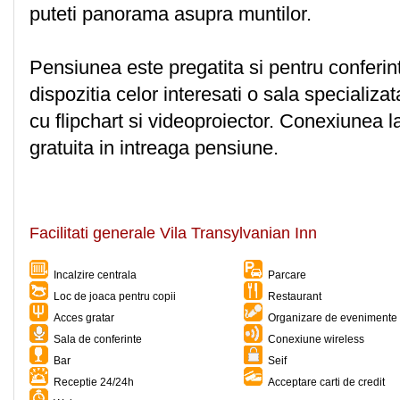
puteti panorama asupra muntilor.
Pensiunea este pregatita si pentru conferin
dispozitia celor interesati o sala specializ
cu flipchart si videoproiector. Conexiunea la
gratuita in intreaga pensiune.
Facilitati generale Vila Transylvanian Inn
Incalzire centrala
Parcare
Loc de joaca pentru copii
Restaurant
Acces gratar
Organizare de evenimente 
Sala de conferinte
Conexiune wireless
Bar
Seif
Receptie 24/24h
Acceptare carti de credit