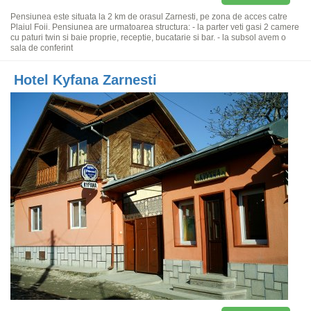
Pensiunea este situata la 2 km de orasul Zarnesti, pe zona de acces catre
Plaiul Foii. Pensiunea are urmatoarea structura: - la parter veti gasi 2 camere
cu paturi twin si baie proprie, receptie, bucatarie si bar. - la subsol avem o
sala de conferint
Hotel Kyfana Zarnesti