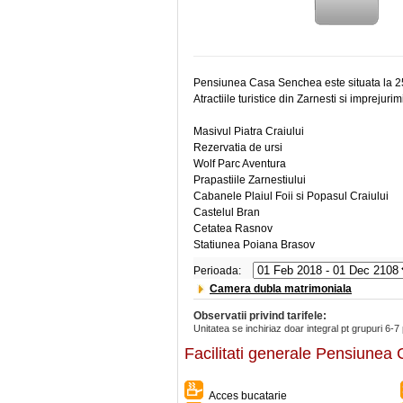
Pensiunea Casa Senchea este situata la 2
Atractiile turistice din Zarnesti si imprejurim
Masivul Piatra Craiului
Rezervatia de ursi
Wolf Parc Aventura
Prapastiile Zarnestiului
Cabanele Plaiul Foii si Popasul Craiului
Castelul Bran
Cetatea Rasnov
Statiunea Poiana Brasov
Perioada:
Camera dubla matrimoniala
Observatii privind tarifele:
Unitatea se inchiriaz doar integral pt grupuri 6
Facilitati generale Pensiune
Acces bucatarie