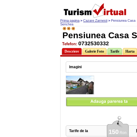
Prima pagina
>
Cazare Zarnesti
>
Pensiunea Casa
Senchea
Pensiunea Casa S
0732530332
Tefefon:
Descriere
Galerie Foto
Tarife
Harta
Imagini
150
Tarife de la
Ron