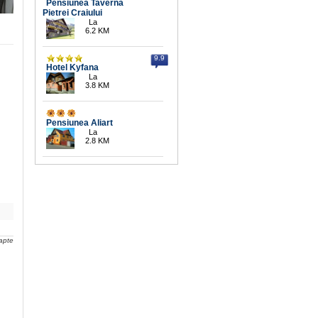
Pensiunea Taverna
Pietrei Craiului
La
6.2 KM
9.9
Hotel Kyfana
La
3.8 KM
Pensiunea Aliart
La
2.8 KM
apte