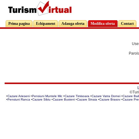
Prima pagina
Echipament
Adauga oferta
Modifica oferta
Contact
Use
Parol
L
©Turi
•
Cazare Arieseni
•
Pensiuni Muntele Mic
•
Cazare Timisoara
•
Cazare Vatra Dornei
•
Cazare Bail
•
Pensiuni Ranca
•
Cazare Sibiu
•
Cazare Busteni
•
Cazare Sinaia
•
Cazare Brasov
•
Cazare Pre