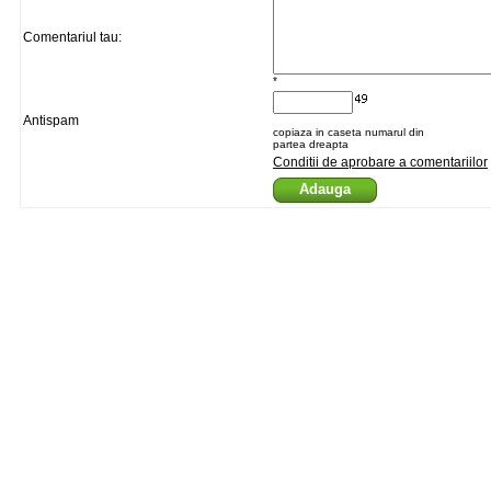
Comentariul tau:
*
Antispam
copiaza in caseta numarul din
partea dreapta
Conditii de aprobare a comentariilor