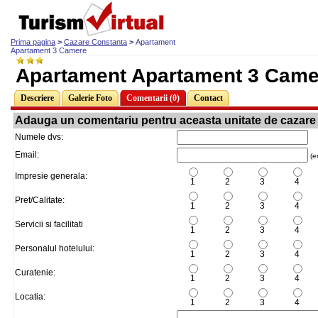
Prima pagina
>
Cazare Constanta
>
Apartament
Apartament 3 Camere
Apartament Apartament 3 Came
Descriere
Galerie Foto
Comentarii (0)
Contact
Adauga un comentariu pentru aceasta unitate de cazare
Numele dvs:
Email:
(em
Impresie generala:
1
2
3
4
Pret/Calitate:
1
2
3
4
Servicii si facilitati
1
2
3
4
Personalul hotelului:
1
2
3
4
Curatenie:
1
2
3
4
Locatia:
1
2
3
4