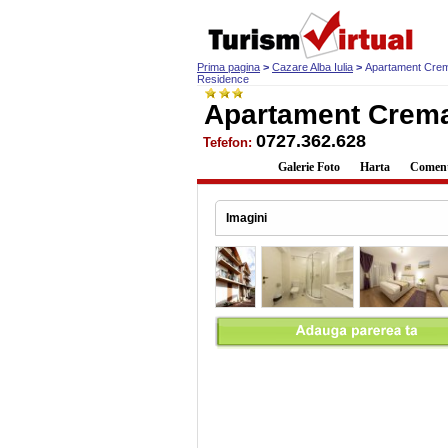
Prima pagina
>
Cazare Alba Iulia
>
Apartament Cre
Residence
Apartament Crema
0727.362.628
Tefefon:
Descriere
Galerie Foto
Harta
Comenta
Imagini