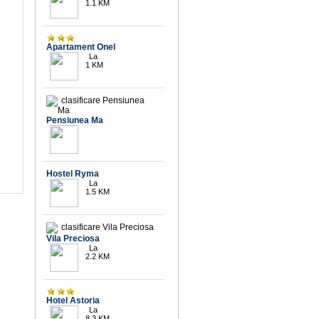
1.1 KM
3.1
Apartament Onel
La
1 KM
9.7
Pensiunea Ma
Hostel Ryma
La
1.5 KM
9.4
Vila Preciosa
La
2.2 KM
9.8
Hotel Astoria
La
8.3 KM