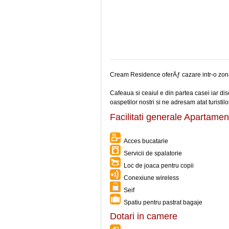
Cream Residence oferÄƒ cazare intr-o zona 
Cafeaua si ceaiul e din partea casei iar disc
oaspetilor nostri si ne adresam atat turistilo
Facilitati generale Apartam
Acces bucatarie
Servicii de spalatorie
Loc de joaca pentru copii
Conexiune wireless
Seif
Spatiu pentru pastrat bagaje
Dotari in camere