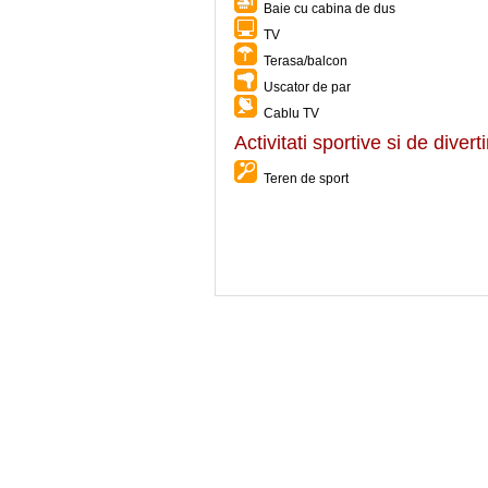
Baie cu cabina de dus
TV
Terasa/balcon
Uscator de par
Cablu TV
Activitati sportive si de diver
Teren de sport