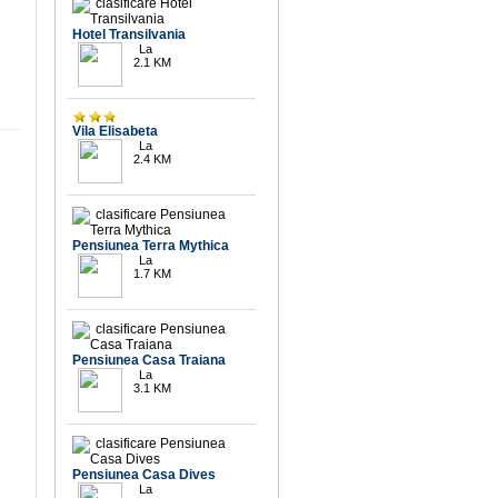
Hotel Transilvania
La
2.1 KM
9.9
Vila Elisabeta
La
2.4 KM
9.7
Pensiunea Terra Mythica
La
1.7 KM
9.4
Pensiunea Casa Traiana
La
3.1 KM
Pensiunea Casa Dives
La