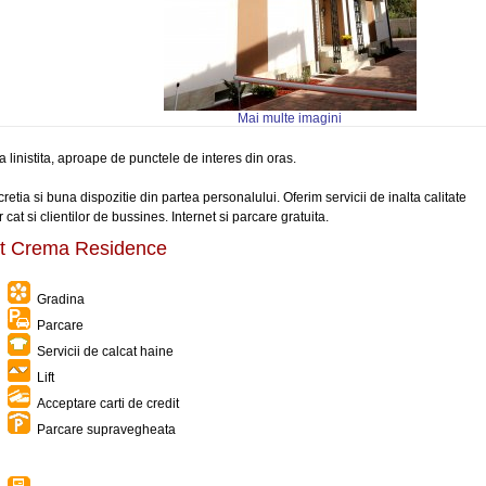
Mai multe imagini
linistita, aproape de punctele de interes din oras.
retia si buna dispozitie din partea personalului. Oferim servicii de inalta calitate
r cat si clientilor de bussines. Internet si parcare gratuita.
ent Crema Residence
Gradina
Parcare
Servicii de calcat haine
Lift
Acceptare carti de credit
Parcare supravegheata