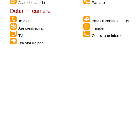
Acces bucatarie
Parcare
Dotari in camere
Tefefon
Baie cu cabina de dus
Aer conditionat
Frigider
TV
Conexiune internet
Uscator de par