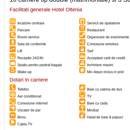
Facilitati generale Hotel Oltenia
Incalzire centrala
Servicii de spalatorie
Parcare
Restaurant
Room-service
Organizare de evenimente 
Sala de conferinte
Conexiune wireless
Lift
Seif
Receptie 24/24h
Acceptare carti de credit
Spatiu pentru pastrat bagaje
Inchiriere masini
Wake-up
Mic-dejun inclus in pret
Dotari in camere
Tefefon
Baie cu cabina de dus
Aer conditionat
TV
Conexiune internet
Baie cu cada
Uscator de par
Minibar
Birou
Halat de baie & papuci
Cablu TV