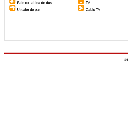
Baie cu cabina de dus
TV
Uscator de par
Cablu TV
©T