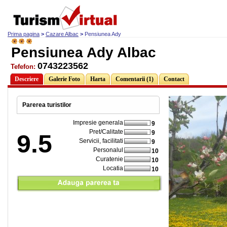
Prima pagina
>
Cazare Albac
>
Pensiunea Ady
Pensiunea Ady Albac
0743223562
Tefefon:
Descriere
Galerie Foto
Harta
Comentarii (1)
Contact
Parerea turistilor
Impresie generala
9
Pret/Calitate
9
9.5
Servicii, facilitati
9
Personalul
10
Curatenie
10
Locatia
10