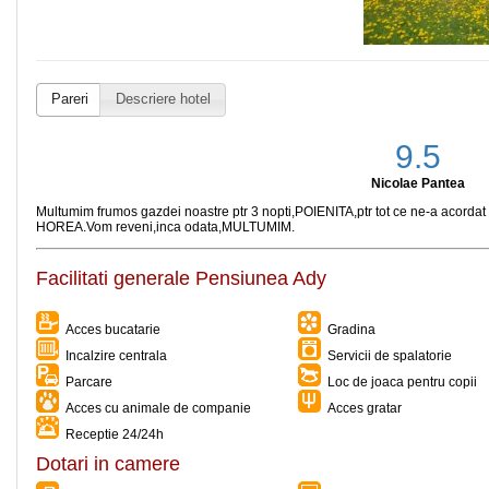
Pareri
Descriere hotel
9.5
Nicolae Pantea
Multumim frumos gazdei noastre ptr 3 nopti,POIENITA,ptr tot ce ne-a acordat i
HOREA.Vom reveni,inca odata,MULTUMIM.
Facilitati generale Pensiunea Ady
Acces bucatarie
Gradina
Incalzire centrala
Servicii de spalatorie
Parcare
Loc de joaca pentru copii
Acces cu animale de companie
Acces gratar
Receptie 24/24h
Dotari in camere