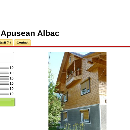
 Apusean Albac
rii (4)
Contact
10
10
10
10
10
10