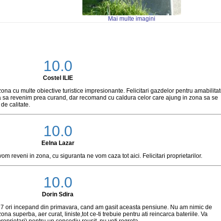
Mai multe imagini
10.0
Costel ILIE
zona cu multe obiective turistice impresionante. Felicitari gazdelor pentru amabilitat
a sa revenim prea curand, dar recomand cu caldura celor care ajung in zona sa se
 de calitate.
10.0
Eelna Lazar
om reveni in zona, cu siguranta ne vom caza tot aici. Felicitari proprietarilor.
10.0
Dorin Sdira
o 7 ori incepand din primavara, cand am gasit aceasta pensiune. Nu am nimic de
a superba, aer curat, liniste,tot ce-ti trebuie pentru ati reincarca bateriile. Va
prietari) pentru un concediu reusit, nu veti regreta.