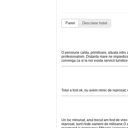
Pareri
Descriere hotel
O pensiune calda, primitoare, situata intro 
profesionalism. Distanta mare ne impiedic
convinga ca si la noi exista servicii turistice
Totul a fost ok, nu avem nimic de reprosat; v
Un loc minunat, anul trecut am fost de vre
reprosat, sunt niste oameni de milioane.O zon
recomand si pensiunea Mihaela (aceeasi pro