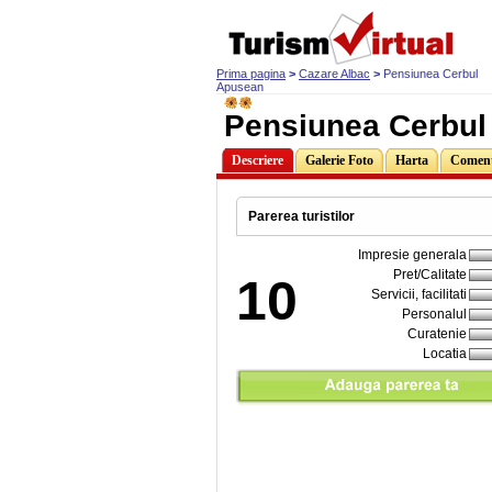
Prima pagina
>
Cazare Albac
>
Pensiunea Cerbul
Apusean
Pensiunea Cerbul
Descriere
Galerie Foto
Harta
Comenta
Parerea turistilor
Impresie generala
Pret/Calitate
10
Servicii, facilitati
Personalul
Curatenie
Locatia