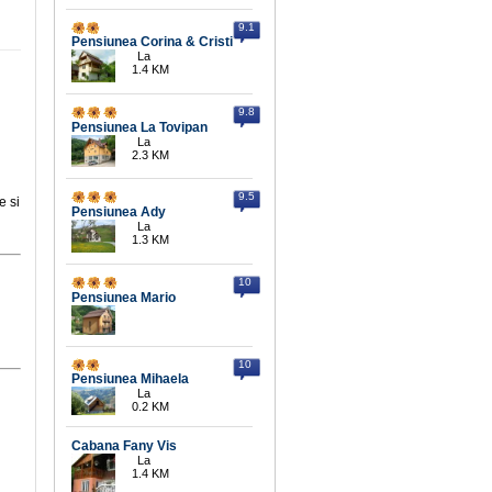
9.1
Pensiunea Corina & Cristi
La
1.4 KM
9.8
Pensiunea La Tovipan
La
2.3 KM
9.5
e si
Pensiunea Ady
La
1.3 KM
10
Pensiunea Mario
10
Pensiunea Mihaela
La
0.2 KM
Cabana Fany Vis
La
1.4 KM