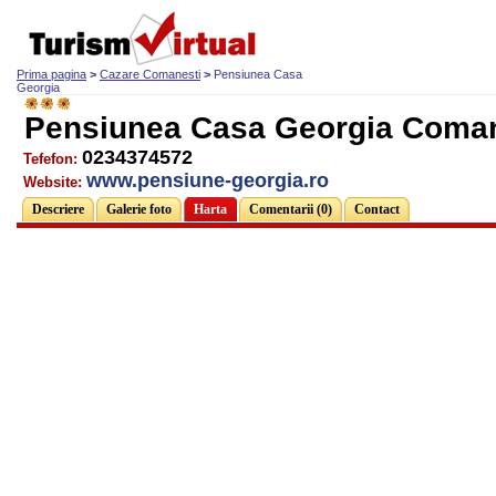
Prima pagina
>
Cazare Comanesti
>
Pensiunea Casa
Georgia
Pensiunea Casa Georgia Coman
0234374572
Tefefon:
www.pensiune-georgia.ro
Website:
Descriere
Galerie foto
Harta
Comentarii (0)
Contact