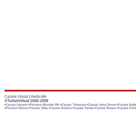
Cazare Litoral
|
Harta site
©TurismVirtual 2006-2008
•
Cazare Arieseni
•
Pensiuni Muntele Mic
•
Cazare Timisoara
•
Cazare Vatra Dornei
•
Cazare Baile
•
Pensiuni Ranca
•
Cazare Sibiu
•
Cazare Busteni
•
Cazare Sinaia
•
Cazare Brasov
•
Cazare Pred