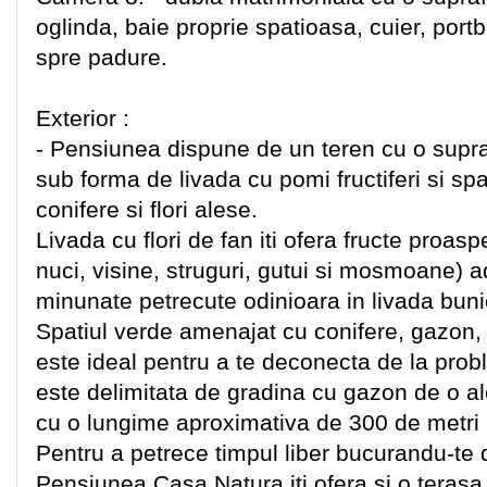
oglinda, baie proprie spatioasa, cuier, por
spre padure.
Exterior :
- Pensiunea dispune de un teren cu o sup
sub forma de livada cu pomi fructiferi si s
conifere si flori alese.
Livada cu flori de fan iti ofera fructe proas
nuci, visine, struguri, gutui si mosmoane) 
minunate petrecute odinioara in livada bunic
Spatiul verde amenajat cu conifere, gazon, d
este ideal pentru a te deconecta de la prob
este delimitata de gradina cu gazon de o al
cu o lungime aproximativa de 300 de metri i
Pentru a petrece timpul liber bucurandu-te d
Pensiunea Casa Natura iti ofera si o terasa r