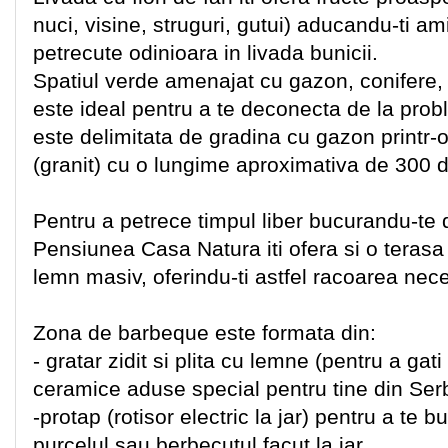
nuci, visine, struguri, gutui) aducandu-ti a
petrecute odinioara in livada bunicii.
Spatiul verde amenajat cu gazon, conifere, d
este ideal pentru a te deconecta de la prob
este delimitata de gradina cu gazon printr-o
(granit) cu o lungime aproximativa de 300 d
Pentru a petrece timpul liber bucurandu-te d
Pensiunea Casa Natura iti ofera si o terasa r
lemn masiv, oferindu-ti astfel racoarea nec
Zona de barbeque este formata din:
- gratar zidit si plita cu lemne (pentru a gati
ceramice aduse special pentru tine din Ser
-protap (rotisor electric la jar) pentru a te b
purcelul sau berbecutul facut la jar