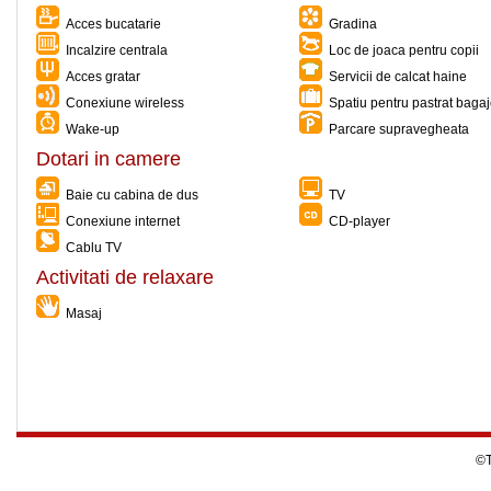
Acces bucatarie
Gradina
Incalzire centrala
Loc de joaca pentru copii
Acces gratar
Servicii de calcat haine
Conexiune wireless
Spatiu pentru pastrat baga
Wake-up
Parcare supravegheata
Dotari in camere
Baie cu cabina de dus
TV
Conexiune internet
CD-player
Cablu TV
Activitati de relaxare
Masaj
©T