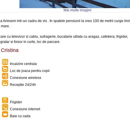
Mai multe imagini
a Arieseni intr-un cadru de vis . In spatele pensiunii la vreo 100 de metrii curge linis
e mare.
 cu televizor si cablu, sufragerie, bucatarie utilata cu aragaz, cafetiera, frigider,
gratar si foisor in curte, loc de parcare.
 Cristina
Incalzire centrala
Loc de joaca pentru copii
Conexiune wireless
Receptie 24/24h
Frigider
Conexiune internet
Baie cu cada