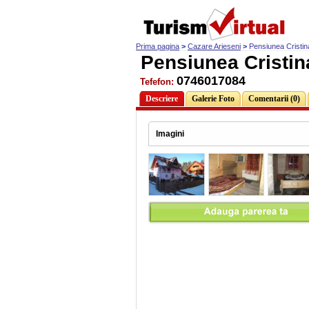
Prima pagina
>
Cazare Arieseni
>
Pensiunea Cristin
Pensiunea Cristin
0746017084
Tefefon:
Descriere
Galerie Foto
Comentarii (0)
Imagini