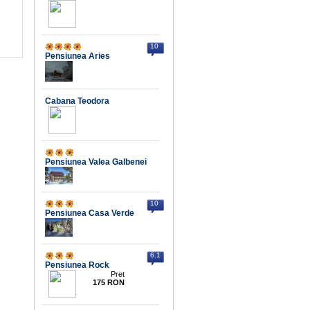
10
Pensiunea Aries
Cabana Teodora
Pensiunea Valea Galbenei
10
Pensiunea Casa Verde
6.1
Pensiunea Rock
Pret
175 RON