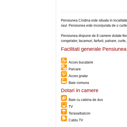
Pensiunea Cristina este situata in localitate
raul. Pensiunea este inconjurata de o curt
Pensiunea dispune de 8 camere dotate fiecare
congelator, tacamuri, farfurii, pahare, curte, 
Facilitati generale Pensiunea
Acces bucatarie
Parcare
Acces gratar
Baie comuna
Dotari in camere
Baie cu cabina de dus
TV
Terasa/balcon
Cablu TV