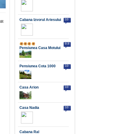
Cabana Izvorul Ariesului
10
tit
9.8
Pensiunea Casa Motului
Pensiunea Cota 1000
10
Casa Arion
10
Casa Nadia
10
Cabana Ral