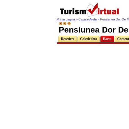
Prima pagina
>
Cazare Arefu
>
Pensiunea Dor De M
Pensiunea Dor De
Descriere
Galerie foto
Harta
Comenta