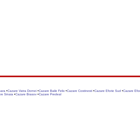
oara
•
Cazare Vatra Dornei
•
Cazare Baile Felix
•
Cazare Costinesti
•
Cazare Eforie Sud
•
Cazare Efor
re Sinaia
•
Cazare Brasov
•
Cazare Predeal