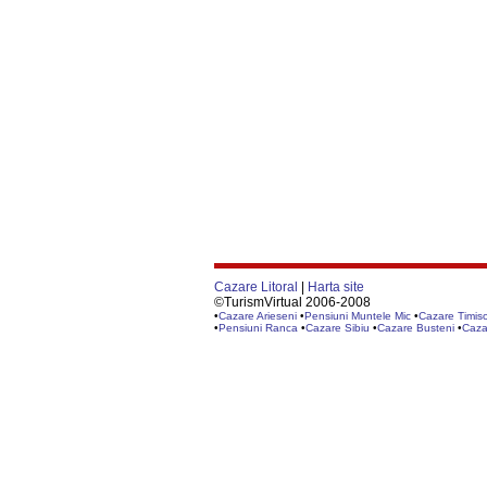
Cazare Litoral
|
Harta site
©TurismVirtual 2006-2008
•
Cazare Arieseni
•
Pensiuni Muntele Mic
•
Cazare Timis
•
Pensiuni Ranca
•
Cazare Sibiu
•
Cazare Busteni
•
Caza