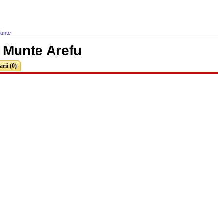
unte
 Munte Arefu
rii (0)