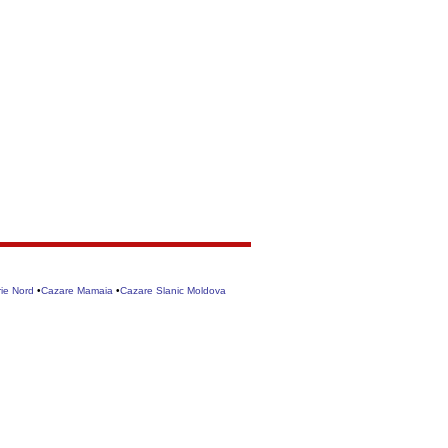
ie Nord
•
Cazare Mamaia
•
Cazare Slanic Moldova