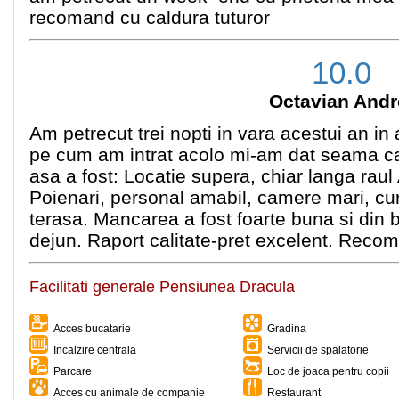
recomand cu caldura tuturor
10.0
Octavian Andr
Am petrecut trei nopti in vara acestui an in
pe cum am intrat acolo mi-am dat seama ca 
asa a fost: Locatie supera, chiar langa raul
Poienari, personal amabil, camere mari, cur
terasa. Mancarea a fost foarte buna si din 
dejun. Raport calitate-pret excelent. Reco
Facilitati generale Pensiunea Dracula
Acces bucatarie
Gradina
Incalzire centrala
Servicii de spalatorie
Parcare
Loc de joaca pentru copii
Acces cu animale de companie
Restaurant