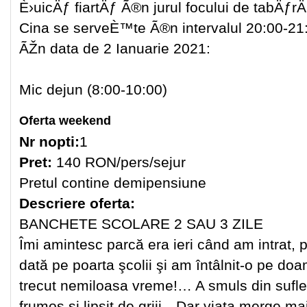
È›uicÄƒ fiartÄƒ Ã®n jurul focului de tabÄƒrÄ
Cina se serveÈ™te Ã®n intervalul 20:00-21
ÃŽn data de 2 Ianuarie 2021:
Mic dejun (8:00-10:00)
Oferta weekend
Nr nopti:
1
Pret:
140 RON/pers/sejur
Pretul contine demipensiune
Descriere oferta:
BANCHETE SCOLARE 2 SAU 3 ZILE
Îmi amintesc parcă era ieri când am intrat, p
dată pe poarta şcolii şi am întâlnit-o pe d
trecut nemiloasa vreme!… A smuls din suflet
frumos şi lipsit de griji…Dar viaţa merge m