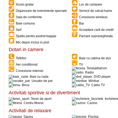
Acces gratar
Loc de campare
Organizare de evenimente speciale
Servicii de calcat haine
Sala de conferinte
Conexiune wireless
Baie comuna
Bar
Seif
Acceptare carti de credit
Spatiu pentru pastrat bagaje
Parcare supravegheata
Mic-dejun inclus in pret
Dotari in camere
Tefefon
Baie cu cabina de dus
Aer conditionat
TV
Terasa/balcon
Conexiune internet
Radio
Baie cu cada
DVD-player
Uscator de par
Minibar
Birou
Cablu TV
Activitati sportive si de divertiment
Teren de sport
Inchiriere
Centru fitness
Cazino
Activitati de relaxare
Sauna
Piscina