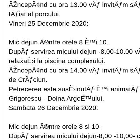
ÃŽncepÃ¢nd cu ora 13.00 vÄƒ invitÄƒm sÄƒ p
tÄƒiat al porcului.
Vineri 25 Decembrie 2020:
Mic dejun Ã®ntre orele 8 È™i 10.
DupÄƒ servirea micului dejun -8.00-10.00 
relaxaÈ›i la piscina complexului.
ÃŽncepÃ¢nd cu ora 14.00 vÄƒ invitÄƒm sÄƒ p
de CrÄƒciun.
Petrecerea este susÈ›inutÄƒ È™i animatÄƒ 
Grigorescu - Doina ArgeÈ™ului.
Sambata 26 Decembrie 2020:
Mic dejun Ã®ntre orele 8 si 10;
DupÄƒ servirea micului dejun-8,00 -10,00- cu