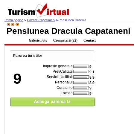
Prima pagina
>
Cazare Capataneni
>
Pensiunea Dracula
Pensiunea Dracula Capataneni
Descriere
Galerie Foto
Comentarii (22)
Contact
Parerea turistilor
Impresie generala
9
Pret/Calitate
9.1
9
Servicii, facilitati
8.9
Personalul
8.9
Curatenie
9
Locatia
9