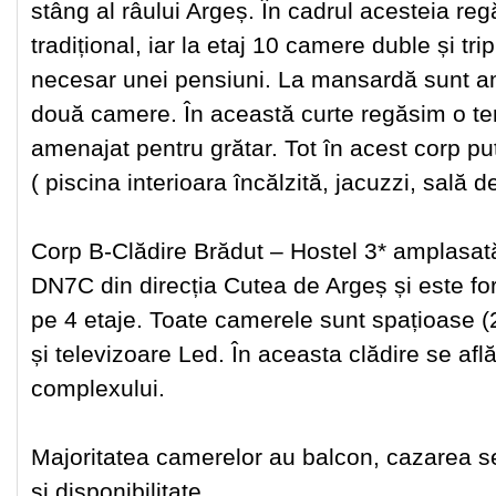
stâng al râului Argeș. În cadrul acesteia reg
tradițional, iar la etaj 10 camere duble și tri
necesar unei pensiuni. La mansardă sunt a
două camere. În această curte regăsim o ter
amenajat pentru grătar. Tot în acest corp pu
( piscina interioara încălzită, jacuzzi, sală d
Corp B-Clădire Brădut – Hostel 3* amplasat
DN7C din direcția Cutea de Argeș și este fo
pe 4 etaje. Toate camerele sunt spațioase (2
și televizoare Led. În aceasta clădire se află
complexului.
Majoritatea camerelor au balcon, cazarea se
si disponibilitate.