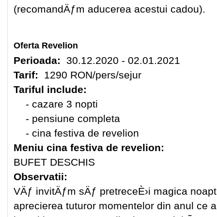
(recomandÄƒm aducerea acestui cadou).
Oferta Revelion
Perioada:
30.12.2020 - 02.01.2021
Tarif:
1290 RON/pers/sejur
Tariful include:
- cazare 3 nopti
- pensiune completa
- cina festiva de revelion
Meniu cina festiva de revelion:
BUFET DESCHIS
Observatii:
VÄƒ invitÄƒm sÄƒ pretreceÈ›i magica noapte
aprecierea tuturor momentelor din anul ce a