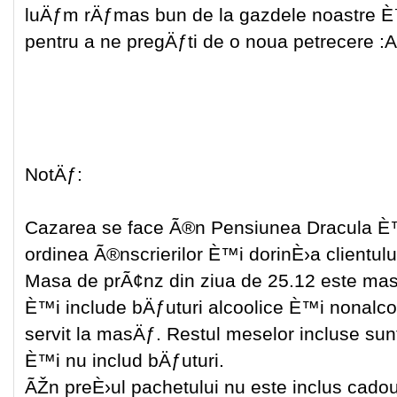
luÄƒm rÄƒmas bun de la gazdele noastre È
pentru a ne pregÄƒti de o noua petrecere :
NotÄƒ:
Cazarea se face Ã®n Pensiunea Dracula È
ordinea Ã®nscrierilor È™i dorinÈ›a clientul
Masa de prÃ¢nz din ziua de 25.12 este mas
È™i include bÄƒuturi alcoolice È™i nonal
servit la masÄƒ. Restul meselor incluse su
È™i nu includ bÄƒuturi.
ÃŽn preÈ›ul pachetului nu este inclus cado