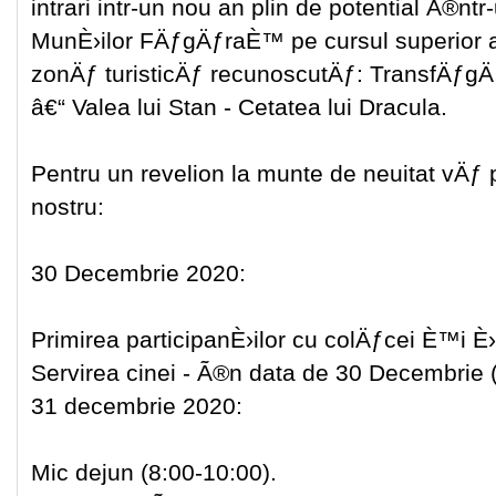
intrari intr-un nou an plin de potential Ã®ntr
MunÈ›ilor FÄƒgÄƒraÈ™ pe cursul superior a
zonÄƒ turisticÄƒ recunoscutÄƒ: TransfÄƒg
â€“ Valea lui Stan - Cetatea lui Dracula.
Pentru un revelion la munte de neuitat vÄ
nostru:
30 Decembrie 2020:
Primirea participanÈ›ilor cu colÄƒcei È™i È›
Servirea cinei - Ã®n data de 30 Decembrie 
31 decembrie 2020:
Mic dejun (8:00-10:00).