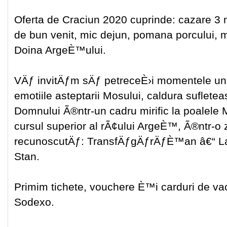
Oferta de Craciun 2020 cuprinde: cazare 3 
de bun venit, mic dejun, pomana porcului, 
Doina ArgeÈ™ului.
VÄƒ invitÄƒm sÄƒ petreceÈ›i momentele unic
emotiile asteptarii Mosului, caldura suflete
Domnului Ã®ntr-un cadru mirific la poalel
cursul superior al rÃ¢ului ArgeÈ™, Ã®ntr-o 
recunoscutÄƒ: TransfÄƒgÄƒrÄƒÈ™an â€“ Lacu
Stan.
Primim tichete, vouchere È™i carduri de 
Sodexo.