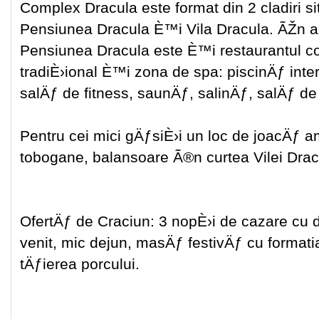
Complex Dracula este format din 2 cladiri sit
Pensiunea Dracula È™i Vila Dracula. ÃŽn 
Pensiunea Dracula este È™i restaurantul c
tradiÈ›ional È™i zona de spa: piscinÄƒ inte
salÄƒ de fitness, saunÄƒ, salinÄƒ, salÄƒ de 
Pentru cei mici gÄƒsiÈ›i un loc de joacÄƒ 
tobogane, balansoare Ã®n curtea Vilei Drac
OfertÄƒ de Craciun: 3 nopÈ›i de cazare cu 
venit, mic dejun, masÄƒ festivÄƒ cu format
tÄƒierea porcului.