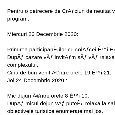
Pentru o petrecere de CrÄƒciun de neuitat
program:
Miercuri 23 Decembrie 2020:
Primirea participanÈ›ilor cu colÄƒcei È™i È›
DupÄƒ cazare vÄƒ invitÄƒm sÄƒ vÄƒ relaxa
complexului.
Cina de bun venit Ã®ntre orele 19 È™i 21.
Joi 24 Decembrie 2020 :
Mic dejun Ã®ntre orele 8 È™i 10.
DupÄƒ micul dejun vÄƒ puteÈ›i relaxa la sala
obiectivele turistice enumerate mai jos.