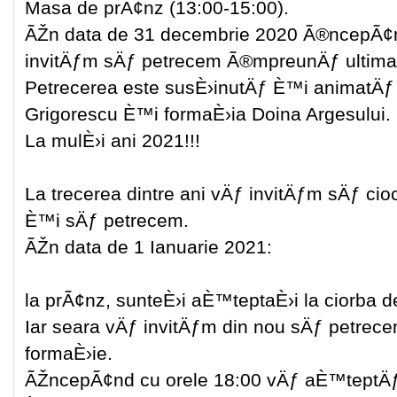
Masa de prÃ¢nz (13:00-15:00).
ÃŽn data de 31 decembrie 2020 Ã®ncepÃ¢n
invitÄƒm sÄƒ petrecem Ã®mpreunÄƒ ultima 
Petrecerea este susÈ›inutÄƒ È™i animatÄƒ 
Grigorescu È™i formaÈ›ia Doina Argesului.
La mulÈ›i ani 2021!!!
La trecerea dintre ani vÄƒ invitÄƒm sÄƒ 
È™i sÄƒ petrecem.
ÃŽn data de 1 Ianuarie 2021:
la prÃ¢nz, sunteÈ›i aÈ™teptaÈ›i la ciorba d
Iar seara vÄƒ invitÄƒm din nou sÄƒ petrec
formaÈ›ie.
ÃŽncepÃ¢nd cu orele 18:00 vÄƒ aÈ™teptÄƒm