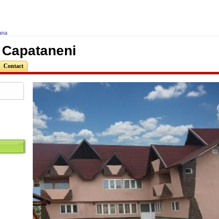
ana
 Capataneni
Contact