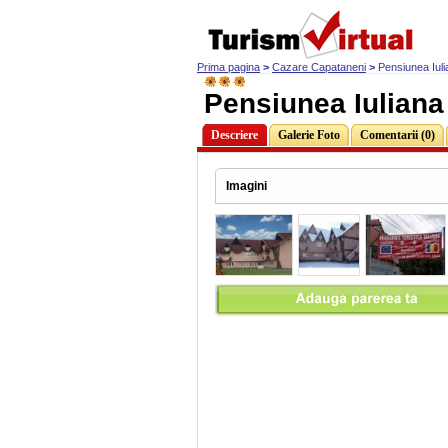
Prima pagina
>
Cazare Capataneni
>
Pensiunea Iuli
Pensiunea Iuliana
Descriere
Galerie Foto
Comentarii (0)
Imagini