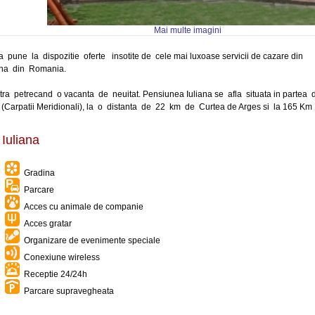
Mai multe imagini
 pune la dispozitie oferte insotite de cele mai luxoase servicii de cazare din
ana din Romania.
stra petrecand o vacanta de neuitat. Pensiunea Iuliana se afla situata in partea
 (Carpatii Meridionali), la o distanta de 22 km de Curtea de Arges si la 165 Km
 Iuliana
Gradina
Parcare
Acces cu animale de companie
Acces gratar
Organizare de evenimente speciale
Conexiune wireless
Receptie 24/24h
Parcare supravegheata