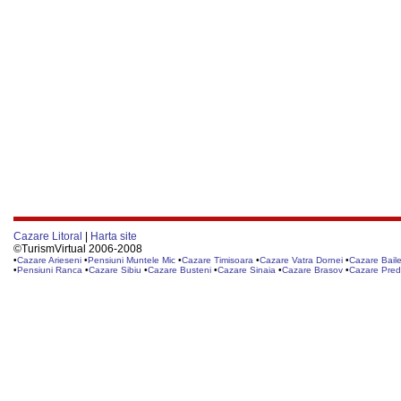
Cazare Litoral
|
Harta site
©TurismVirtual 2006-2008
•
Cazare Arieseni
•
Pensiuni Muntele Mic
•
Cazare Timisoara
•
Cazare Vatra Dornei
•
Cazare Baile
•
Pensiuni Ranca
•
Cazare Sibiu
•
Cazare Busteni
•
Cazare Sinaia
•
Cazare Brasov
•
Cazare Pred