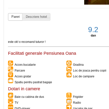
Pareri
Descriere hotel
9.2
dan
este ok! o recomand tuturor !
Facilitati generale Pensiunea Oana
Acces bucatarie
Gradina
Parcare
Loc de joaca pentru copii
Acces gratar
Loc de campare
Spatiu pentru pastrat bagaje
Dotari in camere
Baie cu cabina de dus
Frigider
TV
Radio
DVD-player
Uscator de par