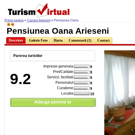
Prima pagina
>
Cazare Arieseni
>
Pensiunea Oana
Pensiunea Oana Arieseni
Descriere
Galerie Foto
Harta
Comentarii (1)
Contact
Parerea turistilor
Impresie generala
9
Pret/Calitate
9
9.2
Servicii, facilitati
9
Personalul
9
Curatenie
9
Locatia
10