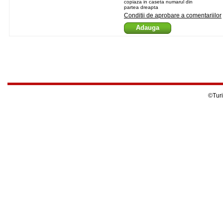
copiaza in caseta numarul din
partea dreapta
Conditii de aprobare a comentariilor
©Turi