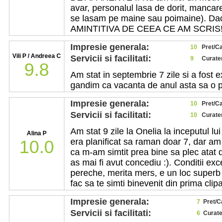
avar, personalul lasa de dorit, mancar
se lasam pe maine sau poimaine). Daca 
AMINTITIVA DE CEEA CE AM SCRIS!!
Impresie generala:
10
Pret/Ca
Vili P / Andreea C
Servicii si facilitati:
9
Curate
9.8
Am stat in septembrie 7 zile si a fost e
gandim ca vacanta de anul asta sa o p
Impresie generala:
10
Pret/Ca
Servicii si facilitati:
10
Curate
Am stat 9 zile la Onelia la inceputul l
Alina P
10.0
era planificat sa raman doar 7, dar a
ca m-am simtit prea bine sa plec atat 
as mai fi avut concediu :). Conditii ex
pereche, merita mers, e un loc superb i
fac sa te simti binevenit din prima clipa
Impresie generala:
7
Pret/Ca
Servicii si facilitati:
6
Curate