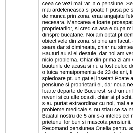
ceea ce vezi mai rar la o pensiune. Se
mai ardeleneasca si poate fi pusa pe s
de munca prin zona, erau angajate fet
necesara. Mancarea e foarte proaspata 
proprietarilor, si cred ca asa e dupa mi
dinspre bucatarie. Noi am optat pt de
obiectivele din zona, si bine am facut,
seara dar si dimineata, chiar nu simte
Bauturi au si ei destule, dar noi am ven
nicio problema. Chiar din prima zi am v
bauturile de acasa si nu a fost deloc de
o tuica nemaipomenita de 23 de ani, ti
spledoare pt. un gatlej insetat! Poate
pensiune si proprietarii ei, dar noua n
foarte departe de Bucuresti si drumuri
reveni si cu alte ocazii, chiar si pt schi
s-au purtat extraordinar cu noi, mai al
probleme medicale si nu stiau ce sa ne
Baiatul nostru de 5 ani s-a inteles cel 
prietenul lor bun si mascota pensiunii. 
Recomand pensiunea Onelia pentru aspec