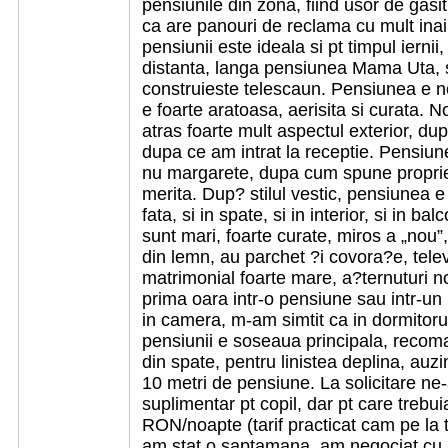
pensiunile din zona, fiind usor de gasi
ca are panouri de reclama cu mult ina
pensiunii este ideala si pt timpul ierni
distanta, langa pensiunea Mama Uta, s
construieste telescaun. Pensiunea e no
e foarte aratoasa, aerisita si curata. N
atras foarte mult aspectul exterior, du
dupa ce am intrat la receptie. Pensiune
nu margarete, dupa cum spune propriet
merita. Dup? stilul vestic, pensiunea e 
fata, si in spate, si in interior, si in b
sunt mari, foarte curate, miros a „nou”,
din lemn, au parchet ?i covora?e, telev
matrimonial foarte mare, a?ternuturi noi
prima oara intr-o pensiune sau intr-un 
in camera, m-am simtit ca in dormitor
pensiunii e soseaua principala, reco
din spate, pentru linistea deplina, auzi
10 metri de pensiune. La solicitare ne
suplimentar pt copil, dar pt care trebu
RON/noapte (tarif practicat cam pe la 
am stat o saptamana, am negociat cu pr