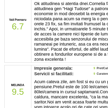
Ok atitudinea si atentia dnei.Cornelia f
atitudinea gen "Hagi Tudose" a patron
economie in mod deosebit la energia e
niciodata pana acum sa merg la o pens
Vali Poenaru
6.7
orele 23 fix, sa fim invitati frumusel la
inchis." Apoi, in urmatoarele 5 minute 
de acces la camere nici tipenie de lum
accesibila pe baza senzorului de misca
ramaneai pe intuneric, asa ca era nece
lumina". Pacat de efortul, de altfel lau
obtinere a fondurilor europene si de a fi
zona excelenta !
Impresie generala:
9
Pret/Cal
Servicii si facilitati:
9
Curaten
Acum cateva zile, am fost si eu cu un 
MELINDA
pensiune.Pretul este de 100 lei/camer
9.5
80lei/camera in cursul saptamanii.Condi
caldura, mancare excelenta, "ca la ma
saritor.Noi am venit acasa foarte multum
vom intoarce acolo ori de cate ori vom 