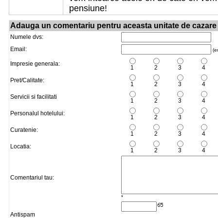
pensiune!
Adauga un comentariu pentru aceasta unitate de cazare
Numele dvs:
Email:
(em
Impresie generala:
1
2
3
4
Pret/Calitate:
1
2
3
4
Servicii si facilitati
1
2
3
4
Personalul hotelului:
1
2
3
4
Curatenie:
1
2
3
4
Locatia:
1
2
3
4
Comentariul tau:
*
Antispam