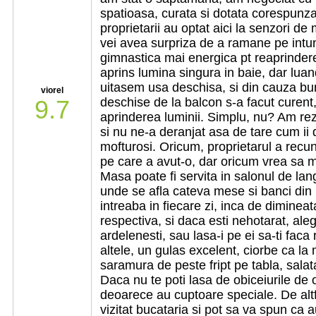
spatioasa, curata si dotata corespunza
proprietarii au optat aici la senzori de
vei avea surpriza de a ramane pe intune
gimnastica mai energica pt reaprinder
aprins lumina singura in baie, dar lu
uitasem usa deschisa, si din cauza bunei
viorel
9.7
deschise de la balcon s-a facut curent,
aprinderea luminii. Simplu, nu? Am rezo
si nu ne-a deranjat asa de tare cum ii 
mofturosi. Oricum, proprietarul a recun
pe care a avut-o, dar oricum vrea sa 
Masa poate fi servita in salonul de lan
unde se afla cateva mese si banci din bu
intreaba in fiecare zi, inca de dimineat
respectiva, si daca esti nehotarat, ale
ardelenesti, sau lasa-i pe ei sa-ti fac
altele, un gulas excelent, ciorbe ca l
saramura de peste fript pe tabla, salata
Daca nu te poti lasa de obiceiurile de
deoarece au cuptoare speciale. De altf
vizitat bucataria si pot sa va spun ca a