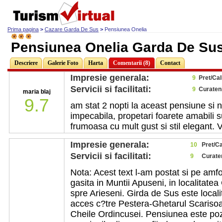
Prima pagina
>
Cazare Garda De Sus
>
Pensiunea Onelia
Pensiunea Onelia Garda De Su
Descriere
Galerie Foto
Harta
Comentarii (8)
Contact
Impresie generala:
9
Pret/Cal
Servicii si facilitati:
9
Curaten
maria blaj
9.7
am stat 2 nopti la aceast pensiune si 
impecabila, propetari foarete amabili s
frumoasa cu mult gust si stil elegant.
Impresie generala:
10
Pret/Ca
Servicii si facilitati:
9
Curate
Nota: Acest text l-am postat si pe amf
gasita in Muntii Apuseni, in localitatea
spre Arieseni. Girda de Sus este local
acces c?tre Pestera-Ghetarul Scarisoar
Cheile Ordincusei. Pensiunea este pozi