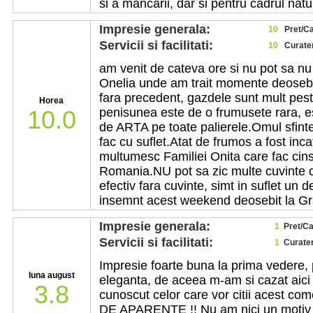
si a mancarii, dar si pentru cadrul natur
Impresie generala:
10
Pret/Ca
Servicii si facilitati:
10
Curate
am venit de cateva ore si nu pot sa 
Onelia unde am trait momente deosebit
fara precedent, gazdele sunt mult pes
Horea
10.0
penisunea este de o frumusete rara, e
de ARTA pe toate palierele.Omul sfintes
fac cu suflet.Atat de frumos a fost inc
multumesc Familiei Onita care fac cin
Romania.NU pot sa zic multe cuvinte ca
efectiv fara cuvinte, simt in suflet un 
insemnt acest weekend deosebit la Gr
Impresie generala:
1
Pret/Ca
Servicii si facilitati:
1
Curaten
Impresie foarte buna la prima vedere,
luna august
eleganta, de aceea m-am si cazat aici 
3.8
cunoscut celor care vor citii acest 
DE APARENTE !! Nu am nici un motiv s