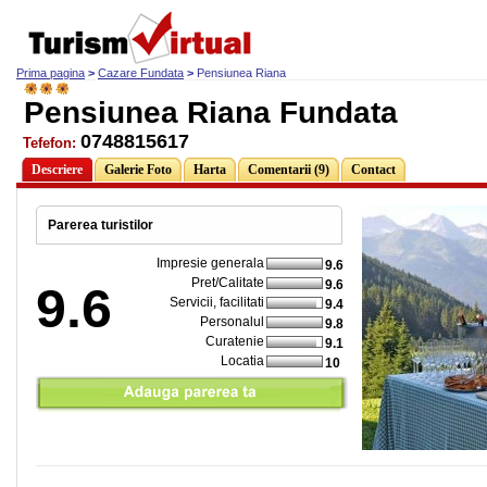
Prima pagina
>
Cazare Fundata
>
Pensiunea Riana
Pensiunea Riana Fundata
0748815617
Tefefon:
Descriere
Galerie Foto
Harta
Comentarii (9)
Contact
Parerea turistilor
Impresie generala
9.6
Pret/Calitate
9.6
9.6
Servicii, facilitati
9.4
Personalul
9.8
Curatenie
9.1
Locatia
10