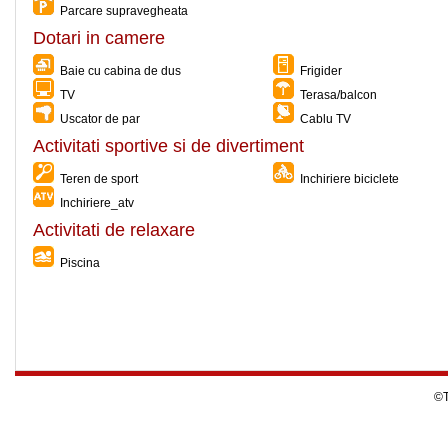
Parcare supravegheata
Dotari in camere
Baie cu cabina de dus
Frigider
TV
Terasa/balcon
Uscator de par
Cablu TV
Activitati sportive si de divertiment
Teren de sport
Inchiriere biciclete
Inchiriere_atv
Activitati de relaxare
Piscina
©T