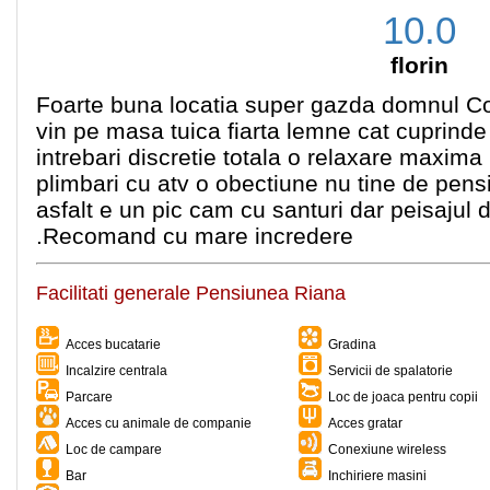
10.0
florin
Foarte buna locatia super gazda domnul Co
vin pe masa tuica fiarta lemne cat cuprinde s
intrebari discretie totala o relaxare maxima 
plimbari cu atv o obectiune nu tine de pen
asfalt e un pic cam cu santuri dar peisajul
.Recomand cu mare incredere
Facilitati generale Pensiunea Riana
Acces bucatarie
Gradina
Incalzire centrala
Servicii de spalatorie
Parcare
Loc de joaca pentru copii
Acces cu animale de companie
Acces gratar
Loc de campare
Conexiune wireless
Bar
Inchiriere masini