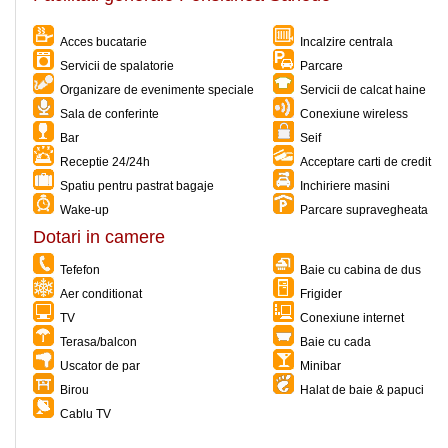
Acces bucatarie
Incalzire centrala
Servicii de spalatorie
Parcare
Organizare de evenimente speciale
Servicii de calcat haine
Sala de conferinte
Conexiune wireless
Bar
Seif
Receptie 24/24h
Acceptare carti de credit
Spatiu pentru pastrat bagaje
Inchiriere masini
Wake-up
Parcare supravegheata
Dotari in camere
Tefefon
Baie cu cabina de dus
Aer conditionat
Frigider
TV
Conexiune internet
Terasa/balcon
Baie cu cada
Uscator de par
Minibar
Birou
Halat de baie & papuci
Cablu TV