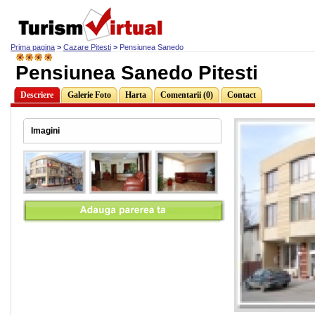
Prima pagina
>
Cazare Pitesti
>
Pensiunea Sanedo
Pensiunea Sanedo Pitesti
Descriere
Galerie Foto
Harta
Comentarii (0)
Contact
Imagini