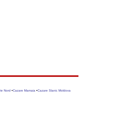
ie Nord
•
Cazare Mamaia
•
Cazare Slanic Moldova