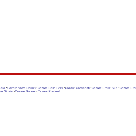
oara
•
Cazare Vatra Dornei
•
Cazare Baile Felix
•
Cazare Costinesti
•
Cazare Eforie Sud
•
Cazare Efor
re Sinaia
•
Cazare Brasov
•
Cazare Predeal