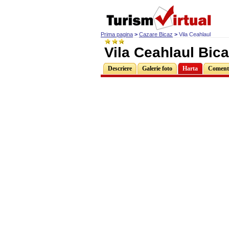
Prima pagina
>
Cazare Bicaz
>
Vila Ceahlaul
Vila Ceahlaul Bic
Descriere
Galerie foto
Harta
Comenta