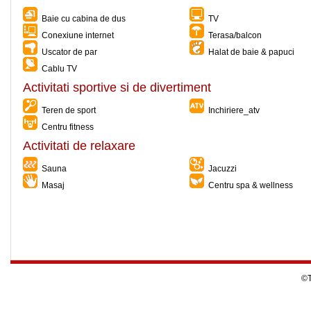
Baie cu cabina de dus
TV
Conexiune internet
Terasa/balcon
Uscator de par
Halat de baie & papuci
Cablu TV
Activitati sportive si de divertiment
Teren de sport
Inchiriere_atv
Centru fitness
Activitati de relaxare
Sauna
Jacuzzi
Masaj
Centru spa & wellness
©T