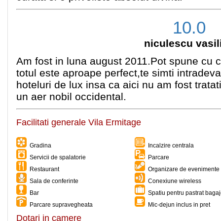
10.0
niculescu vasil
Am fost in luna august 2011.Pot spune cu c
totul este aproape perfect,te simti intradev
hoteluri de lux insa ca aici nu am fost trata
un aer nobil occidental.
Facilitati generale Vila Ermitage
Gradina
Incalzire centrala
Servicii de spalatorie
Parcare
Restaurant
Organizare de evenimente 
Sala de conferinte
Conexiune wireless
Bar
Spatiu pentru pastrat baga
Parcare supravegheata
Mic-dejun inclus in pret
Dotari in camere