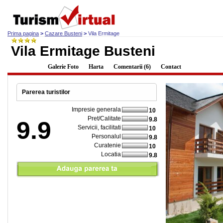
Prima pagina
>
Cazare Busteni
>
Vila Ermitage
Vila Ermitage Busteni
Descriere
Galerie Foto
Harta
Comentarii (6)
Contact
Parerea turistilor
Impresie generala
10
Pret/Calitate
9.8
9.9
Servicii, facilitati
10
Personalul
9.8
Curatenie
10
Locatia
9.8