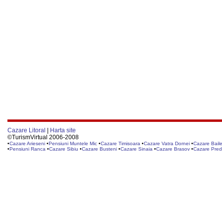
Cazare Litoral
|
Harta site
©TurismVirtual 2006-2008
•
Cazare Arieseni
•
Pensiuni Muntele Mic
•
Cazare Timisoara
•
Cazare Vatra Dornei
•
Cazare Baile
•
Pensiuni Ranca
•
Cazare Sibiu
•
Cazare Busteni
•
Cazare Sinaia
•
Cazare Brasov
•
Cazare Pred