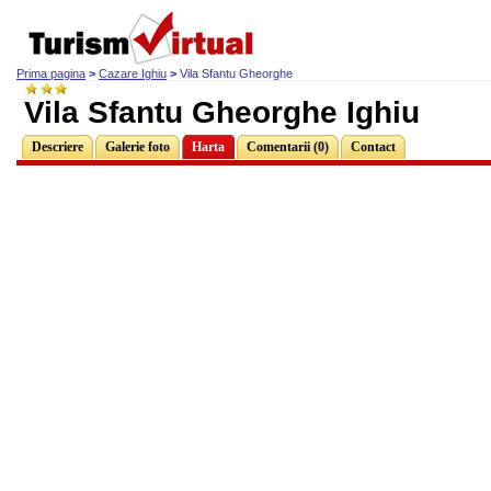
Prima pagina
>
Cazare Ighiu
>
Vila Sfantu Gheorghe
Vila Sfantu Gheorghe Ighiu
Descriere
Galerie foto
Harta
Comentarii (0)
Contact