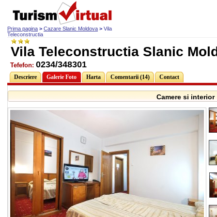
Prima pagina
>
Cazare Slanic Moldova
>
Vila
Teleconstructia
Vila Teleconstructia Slanic Mol
0234/348301
Tefefon:
Descriere
Galerie Foto
Harta
Comentarii (14)
Contact
Camere si interior