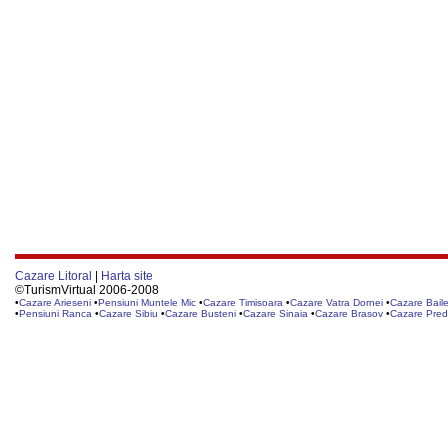
Cazare Litoral
|
Harta site
©TurismVirtual 2006-2008
•
Cazare Arieseni
•
Pensiuni Muntele Mic
•
Cazare Timisoara
•
Cazare Vatra Dornei
•
Cazare Baile
•
Pensiuni Ranca
•
Cazare Sibiu
•
Cazare Busteni
•
Cazare Sinaia
•
Cazare Brasov
•
Cazare Pred