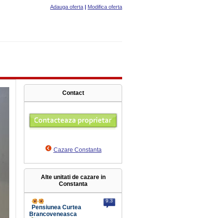
Adauga oferta
|
Modifica oferta
Contact
Cazare Constanta
Alte unitati de cazare in
Constanta
9.3
Pensiunea Curtea
Brancoveneasca