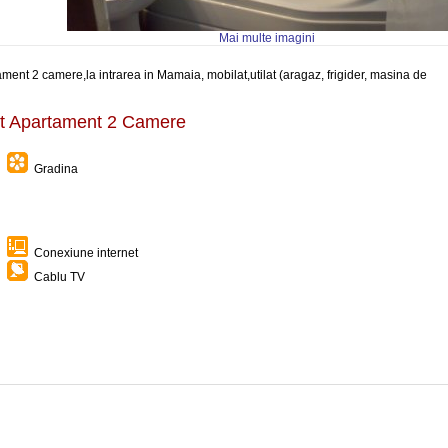
Mai multe imagini
tament 2 camere,la intrarea in Mamaia, mobilat,utilat (aragaz, frigider, masina de
ent Apartament 2 Camere
Gradina
Conexiune internet
Cablu TV