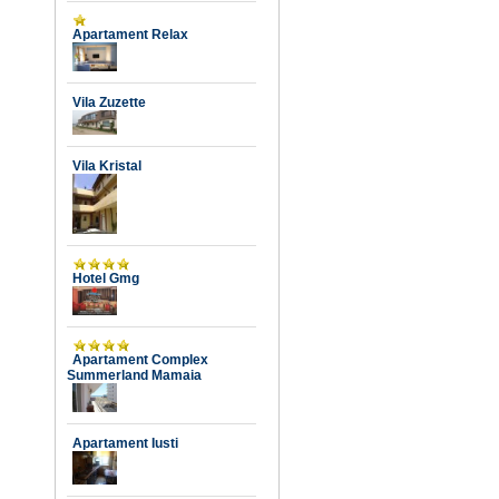
Apartament Relax
Vila Zuzette
Vila Kristal
Hotel Gmg
Apartament Complex
Summerland Mamaia
Apartament Iusti