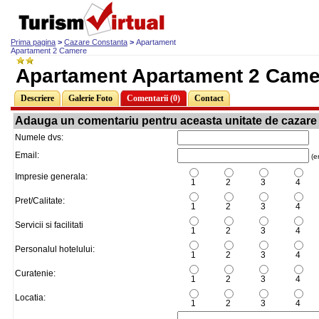
Prima pagina
>
Cazare Constanta
>
Apartament
Apartament 2 Camere
Apartament Apartament 2 Came
Descriere
Galerie Foto
Comentarii (0)
Contact
Adauga un comentariu pentru aceasta unitate de cazare
Numele dvs:
Email:
(em
Impresie generala:
1
2
3
4
Pret/Calitate:
1
2
3
4
Servicii si facilitati
1
2
3
4
Personalul hotelului:
1
2
3
4
Curatenie:
1
2
3
4
Locatia:
1
2
3
4