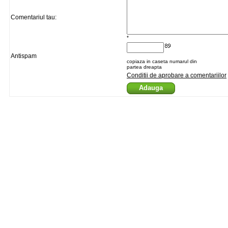
Comentariul tau:
*
Antispam
copiaza in caseta numarul din
partea dreapta
Conditii de aprobare a comentariilor