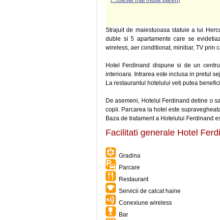
[...citeste mai multe pareri]
Strajuit de maiestuoasa statuie a lui Herc
duble si 5 apartamente care se evidetiaz
wireless, aer conditionat, minibar, TV prin 
Hotel Ferdinand dispune si de un centr
interioara. Intrarea este inclusa in pretul se
La restaurantul hotelului veti putea benefi
De asemeni, Hotelul Ferdinand detine o sal
copii. Parcarea la hotel este supravegheat
Baza de tratament a Hotelului Ferdinand e
Facilitati generale Hotel Fer
Gradina
Parcare
Restaurant
Servicii de calcat haine
Conexiune wireless
Bar