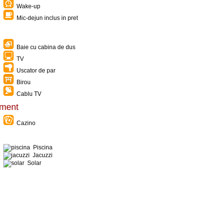
Wake-up
Mic-dejun inclus in pret
Baie cu cabina de dus
TV
Uscator de par
Birou
Cablu TV
timent
Cazino
Piscina
Jacuzzi
Solar