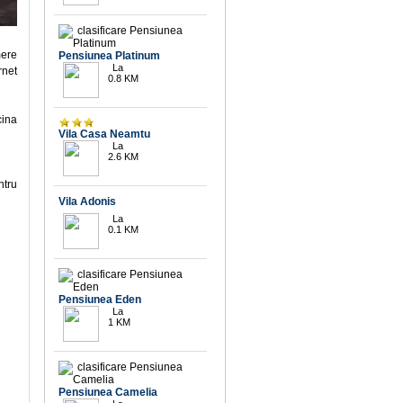
10
mere
Pensiunea Platinum
La
rnet
0.8 KM
cina
Vila Casa Neamtu
La
2.6 KM
ntru
Vila Adonis
9.7
La
0.1 KM
10
Pensiunea Eden
La
1 KM
10
Pensiunea Camelia