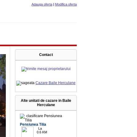
Adauga oferta
|
Modifica oferta
Contact
Cazare Baile Herculane
Alte unitati de cazare in Baile
Herculane
9.9
Pensiunea Tilia
La
0.6 KM