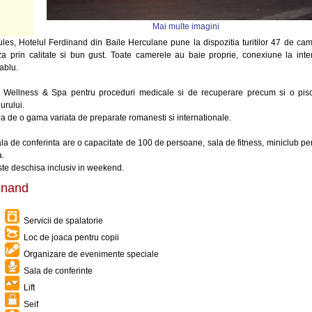
Mai multe imagini
ules, Hotelul Ferdinand din Baile Herculane pune la dispozitia turitilor 47 de ca
a prin calitate si bun gust. Toate camerele au baie proprie, conexiune la inte
cablu.
u Wellness & Spa pentru proceduri medicale si de recuperare precum si o pis
jurului.
cia de o gama variata de preparate romanesti si internationale.
a de conferinta are o capacitate de 100 de persoane, sala de fitness, miniclub pe
a.
ste deschisa inclusiv in weekend.
dinand
Servicii de spalatorie
Loc de joaca pentru copii
Organizare de evenimente speciale
Sala de conferinte
Lift
Seif