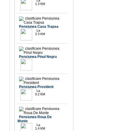
La
1.3 KM
9.8
Pensiunea Casa Trapsa
La
2.3 KM
Pensiunea Pinul Negru
10
Pensiunea President
La
0.2 KM
8.6
Pensiunea Roua De
Munte
La
1.4 KM