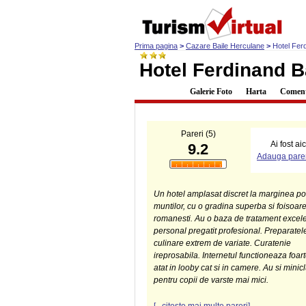
Prima pagina
>
Cazare Baile Herculane
>
Hotel Fer
Hotel Ferdinand B
Descriere
Galerie Foto
Harta
Comenta
Pareri (5)
Ai fost ai
9.2
Adauga parer
Un hotel amplasat discret la marginea po
muntilor, cu o gradina superba si foisoar
romanesti. Au o baza de tratament excele
personal pregatit profesional. Preparatel
culinare extrem de variate. Curatenie
ireprosabila. Internetul functioneaza foar
atat in looby cat si in camere. Au si minic
pentru copii de varste mai mici.