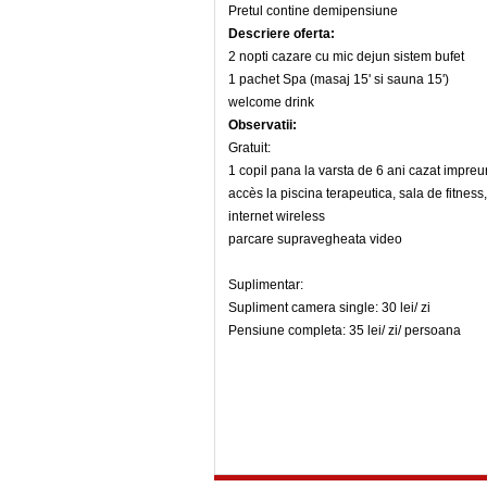
Pretul contine demipensiune
Descriere oferta:
2 nopti cazare cu mic dejun sistem bufet
1 pachet Spa (masaj 15' si sauna 15')
welcome drink
Observatii:
Gratuit:
1 copil pana la varsta de 6 ani cazat impreu
accès la piscina terapeutica, sala de fitness
internet wireless
parcare supravegheata video
Suplimentar:
Supliment camera single: 30 lei/ zi
Pensiune completa: 35 lei/ zi/ persoana