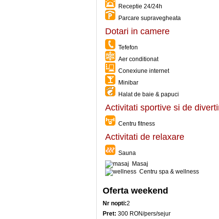
Receptie 24/24h
Parcare supravegheata
Dotari in camere
Tefefon
Aer conditionat
Conexiune internet
Minibar
Halat de baie & papuci
Activitati sportive si de diver
Centru fitness
Activitati de relaxare
Sauna
Masaj
Centru spa & wellness
Oferta weekend
Nr nopti:
2
Pret:
300 RON/pers/sejur