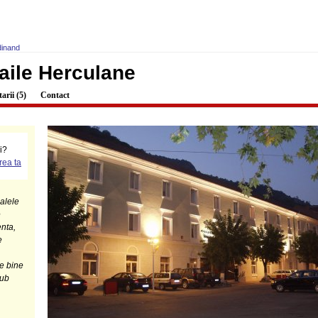
dinand
aile Herculane
rii (5)
Contact
ci?
ea ta
alele
e
nta,
e
te bine
lub