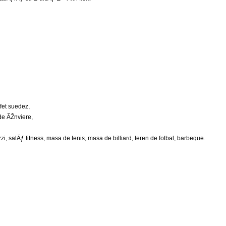
fet suedez,
e ÃŽnviere,
zzi, salÄƒ fitness, masa de tenis, masa de billiard, teren de fotbal, barbeque.