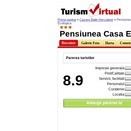
Prima pagina
>
Cazare Baile Herculane
>
Pensiune
Ecologica
Pensiunea Casa E
Descriere
Galerie Foto
Harta
Comenta
Parerea turistilor
Impresie generala
Pret/Calitate
8.9
Servicii, facilitati
Personalul
Curatenie
Locatia