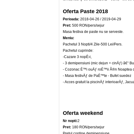
Oferta Paste 2018
Perioada:
2018-04-26 / 2019-04-29
Pret:
500 RON/pers/sejur
Masa festiva de paste nu se serveste.
Meniu:
Pachetul 3 Nopti/4 Zile-500 Lei/Pers.
Pachetul cuprinde:
-Cazare 3 nopÈ›i,
- 3 demipensiuni (mic dejun + cinÄƒ) â€“ Bu
- Cozonac È™i ouÄƒ roÈ™ii Ã®n Noaptea d
- Masa festivÄƒ de PaÈ™te - Bufet suedez
- Acces gratuit la piscinÄƒ interioarÄƒ, Jacu
Oferta weekend
Nr nopti:
2
Pret:
180 RON/pers/sejur
Pretul contine demipensiune