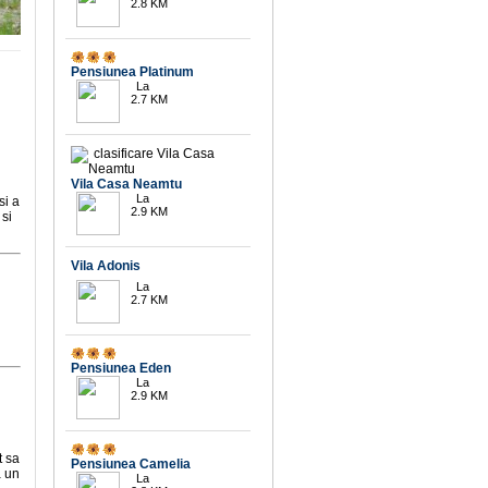
2.8 KM
10
Pensiunea Platinum
La
2.7 KM
Vila Casa Neamtu
La
si a
2.9 KM
 si
Vila Adonis
9.7
La
2.7 KM
10
Pensiunea Eden
La
2.9 KM
10
t sa
Pensiunea Camelia
a un
La