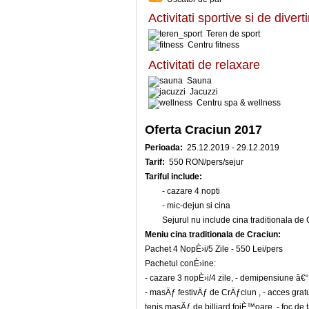
Activitati sportive si de diver
Teren de sport
Centru fitness
Activitati de relaxare
Sauna
Jacuzzi
Centru spa & wellness
Oferta Craciun 2017
Perioada:
25.12.2019 - 29.12.2019
Tarif:
550 RON/pers/sejur
Tariful include:
- cazare 4 nopti
- mic-dejun si cina
Sejurul nu include cina traditionala de 
Meniu cina traditionala de Craciun:
Pachet 4 NopÈ›i/5 Zile - 550 Lei/pers
Pachetul conÈ›ine:
- cazare 3 nopÈ›i/4 zile, - demipensiune â€“
- masÄƒ festivÄƒ de CrÄƒciun , - acces gratu
tenis,masÄƒ de billiard,foiÈ™oare, - foc de 