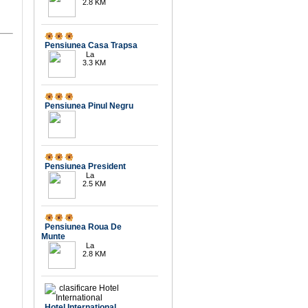
2.8 KM
9.8
Pensiunea Casa Trapsa
La
3.3 KM
Pensiunea Pinul Negru
10
Pensiunea President
La
2.5 KM
8.6
Pensiunea Roua De
Munte
La
2.8 KM
9.6
Hotel International