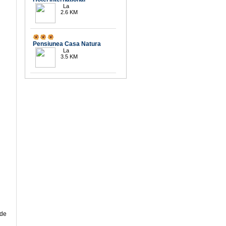
La
2.6 KM
Pensiunea Casa Natura
La
3.5 KM
 de