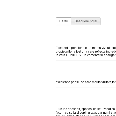
Pareri
Descriere hotel
Excelent,o pensiune care merita vizitata,totu
propietarilor a fost una care reflecta intr-
in vara lui 2011. Si...la comentariu adauga
excelent,o pensiune care merita vizitata,to
E un loc deosebit, spatios, linistit. Pacat 
facem cu sotia si copiii gratar, dar nu ni s