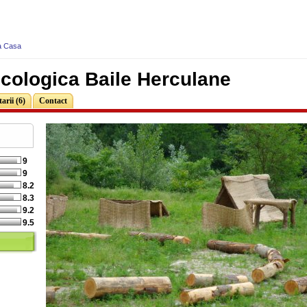
a Casa
cologica Baile Herculane
rii (6)
Contact
9
9
8.2
8.3
9.2
9.5