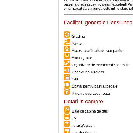
sac de lemne-statia e la 100m de casa ecolo
pizzeria greceasca-mic dejun excelent! Pis
viitor, pacat ca statiunea este intr-o stare ja
Facilitati generale Pensiune
Gradina
Parcare
Acces cu animale de companie
Acces gratar
Organizare de evenimente speciale
Conexiune wireless
Seif
Spatiu pentru pastrat bagaje
Parcare supravegheata
Dotari in camere
Baie cu cabina de dus
TV
Terasa/balcon
Uscator de par