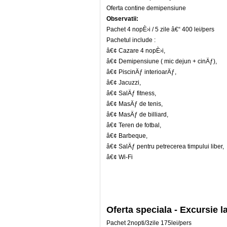
Oferta contine demipensiune
Observatii:
Pachet 4 nopÈ›i / 5 zile â€“ 400 lei/pers
Pachetul include :
â€¢ Cazare 4 nopÈ›i,
â€¢ Demipensiune ( mic dejun + cinÄƒ),
â€¢ PiscinÄƒ interioarÄƒ,
â€¢ Jacuzzi,
â€¢ SalÄƒ fitness,
â€¢ MasÄƒ de tenis,
â€¢ MasÄƒ de billiard,
â€¢ Teren de fotbal,
â€¢ Barbeque,
â€¢ SalÄƒ pentru petrecerea timpului liber,
â€¢ Wi-Fi
Oferta speciala - Excursi
Pachet 2nopti/3zile 175lei/pers