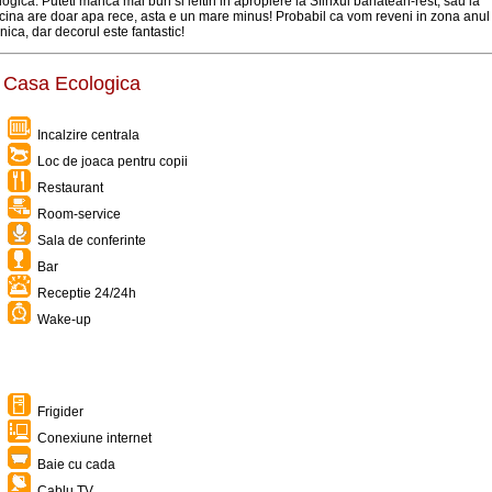
gica. Puteti manca mai bun si ieftin in apropiere la Sfinxul banatean-rest, sau la
cina are doar apa rece, asta e un mare minus! Probabil ca vom reveni in zona anul
lnica, dar decorul este fantastic!
a Casa Ecologica
Incalzire centrala
Loc de joaca pentru copii
Restaurant
Room-service
Sala de conferinte
Bar
Receptie 24/24h
Wake-up
Frigider
Conexiune internet
Baie cu cada
Cablu TV