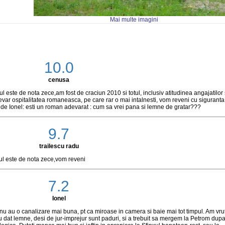
Mai multe imagini
10.0
cenusa
l este de nota zece,am fost de craciun 2010 si totul, inclusiv atitudinea angajatilor 
adevar ospitalitatea romaneasca, pe care rar o mai intalnesti, vom reveni cu siguranta
t de Ionel: esti un roman adevarat : cum sa vrei pana si lemne de gratar???
9.7
trailescu radu
tul este de nota zece,vom reveni
7.2
Ionel
ca nu au o canalizare mai buna, pt ca miroase in camera si baie mai tot timpul. Am vru
-au dat lemne, desi de jur-imprejur sunt paduri, si a trebuit sa mergem la Petrom dup