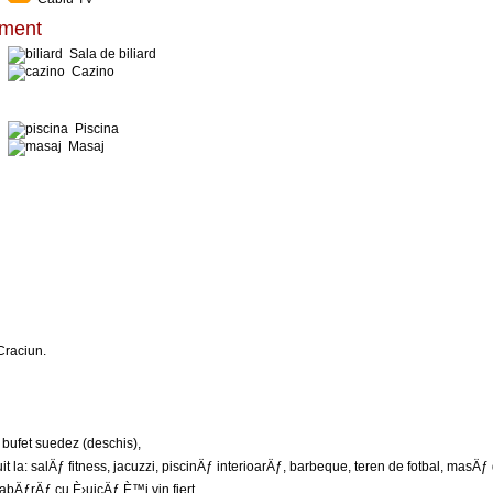
timent
Sala de biliard
Cazino
Piscina
Masaj
Craciun.
 bufet suedez (deschis),
it la: salÄƒ fitness, jacuzzi, piscinÄƒ interioarÄƒ, barbeque, teren de fotbal, masÄƒ
tabÄƒrÄƒ cu È›uicÄƒ È™i vin fiert.