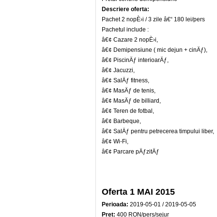
Descriere oferta:
Pachet 2 nopÈ›i / 3 zile â€“ 180 lei/pers
Pachetul include :
â€¢ Cazare 2 nopÈ›i,
â€¢ Demipensiune ( mic dejun + cinÄƒ),
â€¢ PiscinÄƒ interioarÄƒ,
â€¢ Jacuzzi,
â€¢ SalÄƒ fitness,
â€¢ MasÄƒ de tenis,
â€¢ MasÄƒ de billiard,
â€¢ Teren de fotbal,
â€¢ Barbeque,
â€¢ SalÄƒ pentru petrecerea timpului liber,
â€¢ Wi-Fi,
â€¢ Parcare pÄƒzitÄƒ
Oferta 1 MAI 2015
Perioada:
2019-05-01 / 2019-05-05
Pret:
400 RON/pers/sejur