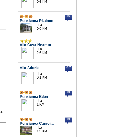
0.6 KM
10
Pensiunea Platinum
La
0.8 KM
Vila Casa Neamtu
La
2.6 KM
Vila Adonis
9.7
La
0.1 KM
10
Pensiunea Eden
La
1 KM
a
pe
10
Pensiunea Camelia
La
1.3 KM