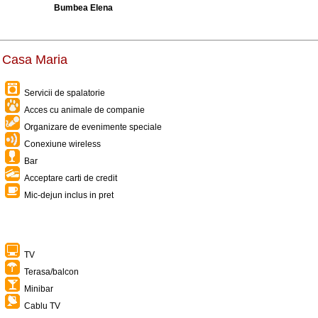
Bumbea Elena
a Casa Maria
Servicii de spalatorie
Acces cu animale de companie
Organizare de evenimente speciale
Conexiune wireless
Bar
Acceptare carti de credit
Mic-dejun inclus in pret
TV
Terasa/balcon
Minibar
Cablu TV