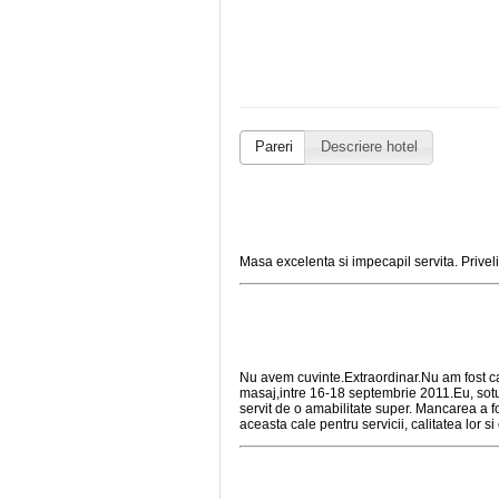
Pareri
Descriere hotel
Masa excelenta si impecapil servita. Privel
Nu avem cuvinte.Extraordinar.Nu am fost caz
masaj,intre 16-18 septembrie 2011.Eu, sotu
servit de o amabilitate super. Mancarea a 
aceasta cale pentru servicii, calitatea lor si