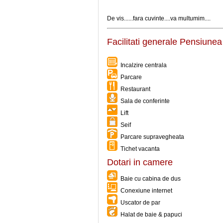
De vis......fara cuvinte....va multumim....
Facilitati generale Pensiune
Incalzire centrala
Parcare
Restaurant
Sala de conferinte
Lift
Seif
Parcare supravegheata
Tichet vacanta
Dotari in camere
Baie cu cabina de dus
Conexiune internet
Uscator de par
Halat de baie & papuci