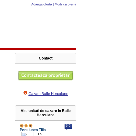
Adauga oferta
|
Modifica oferta
Contact
Cazare Baile Herculane
Alte unitati de cazare in Baile
Herculane
9.9
Pensiunea Tilia
La