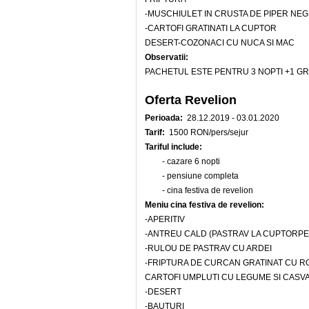
-MUSCHIULET IN CRUSTA DE PIPER NEG
-CARTOFI GRATINATI LA CUPTOR
DESERT-COZONACI CU NUCA SI MAC
Observatii:
PACHETUL ESTE PENTRU 3 NOPTI +1 GRAT
Oferta Revelion
Perioada:
28.12.2019 - 03.01.2020
Tarif:
1500 RON/pers/sejur
Tariful include:
- cazare 6 nopti
- pensiune completa
- cina festiva de revelion
Meniu cina festiva de revelion:
-APERITIV
-ANTREU CALD (PASTRAV LA CUPTORPE 
-RULOU DE PASTRAV CU ARDEI
-FRIPTURA DE CURCAN GRATINAT CU ROS
CARTOFI UMPLUTI CU LEGUME SI CASV
-DESERT
-BAUTURI