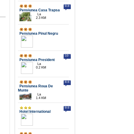
9.8
Pensiunea Casa Trapsa
La
2.3 KM
Pensiunea Pinul Negru
10
Pensiunea President
La
0.2 KM
8.6
Pensiunea Roua De
Munte
La
1.4 KM
9.6
Hotel International