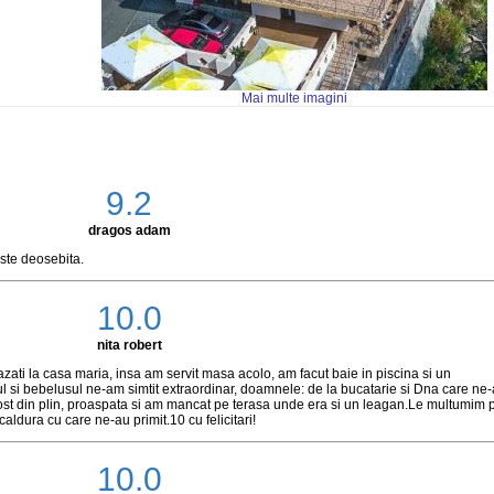
Mai multe imagini
9.2
dragos adam
iste deosebita.
10.0
nita robert
ati la casa maria, insa am servit masa acolo, am facut baie in piscina si un
l si bebelusul ne-am simtit extraordinar, doamnele: de la bucatarie si Dna care ne-
fost din plin, proaspata si am mancat pe terasa unde era si un leagan.Le multumim 
 caldura cu care ne-au primit.10 cu felicitari!
10.0