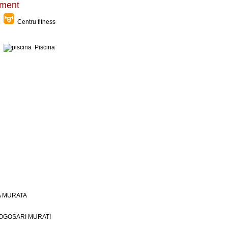
timent
Centru fitness
Piscina
A MURATA
GOGOSARI MURATI