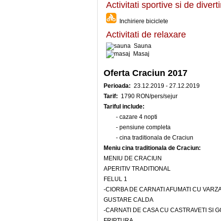
Activitati sportive si de diver
Inchiriere biciclete
Activitati de relaxare
Sauna
Masaj
Oferta Craciun 2017
Perioada:
23.12.2019 - 27.12.2019
Tarif:
1790 RON/pers/sejur
Tariful include:
- cazare 4 nopti
- pensiune completa
- cina traditionala de Craciun
Meniu cina traditionala de Craciun:
MENIU DE CRACIUN
APERITIV TRADITIONAL
FELUL 1
-CIORBA DE CARNATI AFUMATI CU VARZ
GUSTARE CALDA
-CARNATI DE CASA CU CASTRAVETI SI 
FRIPTURA