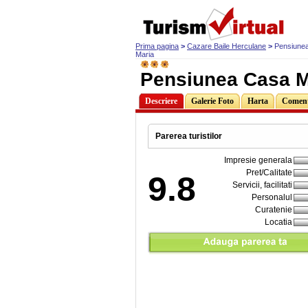
Prima pagina
>
Cazare Baile Herculane
>
Pensiune
Maria
Pensiunea Casa M
Descriere
Galerie Foto
Harta
Comenta
Parerea turistilor
Impresie generala
Pret/Calitate
9.8
Servicii, facilitati
Personalul
Curatenie
Locatia