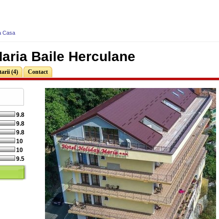
a Casa
aria Baile Herculane
rii (4)
Contact
9.8
9.8
9.8
10
10
9.5