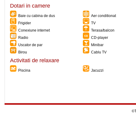
Dotari in camere
Baie cu cabina de dus
Aer conditionat
Frigider
TV
Conexiune internet
Terasa/balcon
Radio
CD-player
Uscator de par
Minibar
Birou
Cablu TV
Activitati de relaxare
Piscina
Jacuzzi
©T