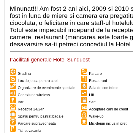
Minunat!!! Am fost 2 ani aici, 2009 si 2010
fost in luna de miere si camera era prega
ciocolata, o felicitare in care staff-ul hot
Totul este impecabil incepand de la receptie
camere, restaurant (mancarea este foarte g
desavarsire sa-ti petreci concediul la Hotel
Facilitati generale Hotel Sunquest
Gradina
Parcare
Loc de joaca pentru copii
Restaurant
Organizare de evenimente speciale
Sala de conferinte
Conexiune wireless
Lift
Bar
Seif
Receptie 24/24h
Acceptare carti de credit
Spatiu pentru pastrat bagaje
Wake-up
Parcare supravegheata
Mic-dejun inclus in pret
Tichet vacanta