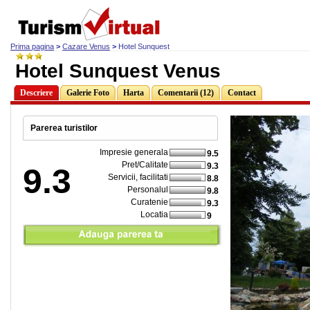
Prima pagina
>
Cazare Venus
>
Hotel Sunquest
Hotel Sunquest Venus
Descriere
Galerie Foto
Harta
Comentarii (12)
Contact
Parerea turistilor
Impresie generala
9.5
Pret/Calitate
9.3
9.3
Servicii, facilitati
8.8
Personalul
9.8
Curatenie
9.3
Locatia
9