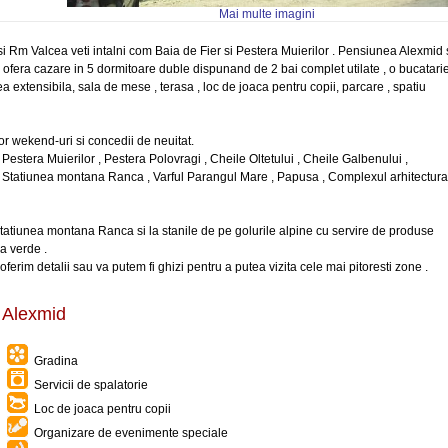
Mai multe imagini
si Rm Valcea veti intalni com Baia de Fier si Pestera Muierilor . Pensiunea Alexmid
a ofera cazare in 5 dormitoare duble dispunand de 2 bai complet utilate , o bucatari
ea extensibila, sala de mese , terasa , loc de joaca pentru copii, parcare , spatiu
 wekend-uri si concedii de neuitat.
 Pestera Muierilor , Pestera Polovragi , Cheile Oltetului , Cheile Galbenului ,
 Statiunea montana Ranca , Varful Parangul Mare , Papusa , Complexul arhitectura
 statiunea montana Ranca si la stanile de pe golurile alpine cu servire de produse
ba verde .
 oferim detalii sau va putem fi ghizi pentru a putea vizita cele mai pitoresti zone .
a Alexmid
Gradina
Servicii de spalatorie
Loc de joaca pentru copii
Organizare de evenimente speciale