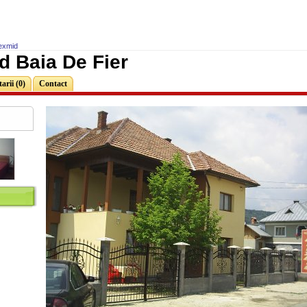
exmid
d Baia De Fier
rii (0)
Contact