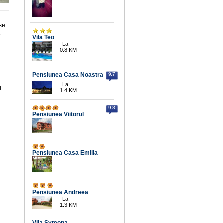
 se
e
Vila Teo
La
0.8 KM
Pensiunea Casa Noastra
9.7
La
l
1.4 KM
9.8
Pensiunea Viitorul
Pensiunea Casa Emilia
Pensiunea Andreea
La
1.3 KM
Vila Symona