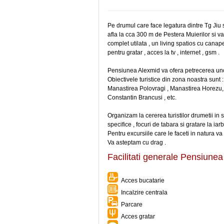
Pe drumul care face legatura dintre Tg Jiu 
afla la cca 300 m de Pestera Muierilor si v
complet utilata , un living spatios cu canap
pentru gratar , acces la tv , internet , gsm .
Pensiunea Alexmid va ofera petrecerea unor
Obiectivele turistice din zona noastra sunt :
Manastirea Polovragi , Manastirea Horezu,
Constantin Brancusi , etc.
Organizam la cererea turistilor drumetii in
specifice , focuri de tabara si gratare la iar
Pentru excursiile care le faceti in natura va
Va asteptam cu drag .
Facilitati generale Pensiune
Acces bucatarie
Incalzire centrala
Parcare
Acces gratar